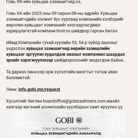
Говь ХК-ийн хувьцаа эзэмшигчид ээ,
Говь ХК-ийн 2025 оны 09 сарын 08-ны өдрийн Хувьцаа
эзэмшигчдийн ээлжит бус хурлаар компанийн хэлбэрийг
өөрчлөн хувьцаат компанийг хязгаарлагдмал
хариуцлагатай компани болгох шийдвэр гарсан билээ.
Иймд Компанийн тухай хуулийн 53, 54-р зүйлд заасныг
үндэслэн
хувьцаа эзэмшигчид өөрийн эзэмшлийн
хувьцааг эргүүлэн худалдаж авахыг компаниас шаардах
эрхийг хэрэгжүүлэхээр
шийдвэрлэснийг мэдэгдэж байна.
Та дараах линкээр орж хүсэлтийн маягтыг татаж авах
боломжтой.
Линк:
info.gobi.mn/request
Хүсэлтийг бөглөн boardoffice@gobicashmere.com имэйл
хаягаар иргэний үнэмлэхийн хуулбарын хамт ирүүлнэ үү.