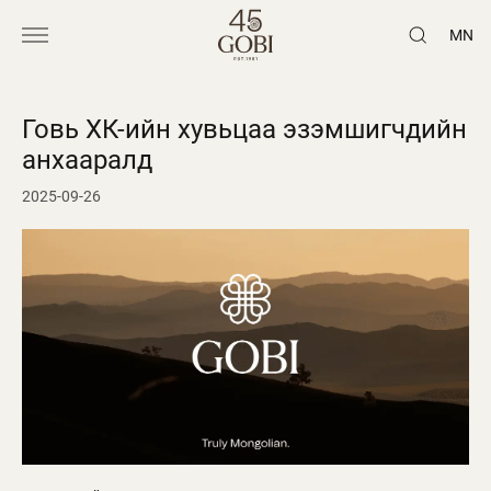
MN
Говь ХК-ийн хувьцаа эзэмшигчдийн
анхааралд
2025-09-26