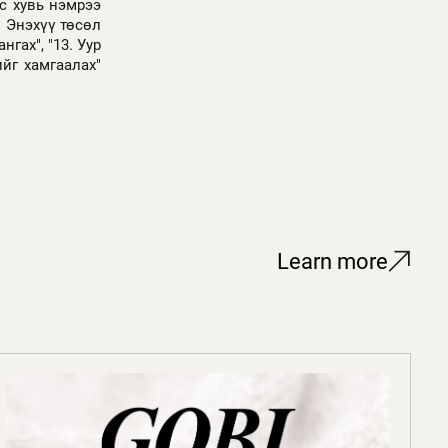
с хувь нэмрээ
 Энэхүү төсөл
гах", "13. Уур
йг хамгаалах"
Learn more