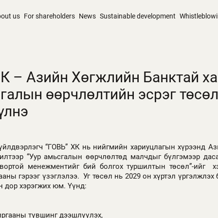
out us
For shareholders
News
Sustainable development
Whistleblow
ХК – Азийн Хөгжлийн Банктай х
сгалын өөрчлөлтийн эсрэг төсө
үлнэ
үйлдвэрлэгч “ГОВЬ” ХК нь нийгмийн хариуцлагын хүрээнд А
илтээр “Уур амьсгалын өөрчлөлтөд малчдыг бүлгэмээр даса
твортой менежментийг бий болгох туршилтын төсөл”-ийг х
аны гэрээг үзэглэлээ. Уг төсөл нь 2029 он хүртэл үргэлжлэх
н дор хэрэгжих юм. Үүнд:
ргааны түвшинг дээшлүүлэх,