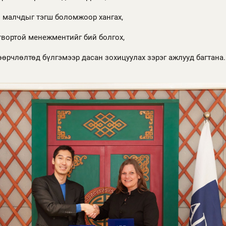
й малчдыг тэгш боломжоор хангах,
твортой менежментийг бий болгох,
өөрчлөлтөд бүлгэмээр дасан зохицуулах зэрэг ажлууд багтана