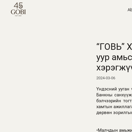
Ab
“ГОВЬ” 
уур амь
хэрэгжү
2024-03-06
Үндэсний ууган 
Банкны санхүүж
бэлчээрийн тог
хамтын ажиллага
дөрвөн зорилгы
•Малчдын амьжи