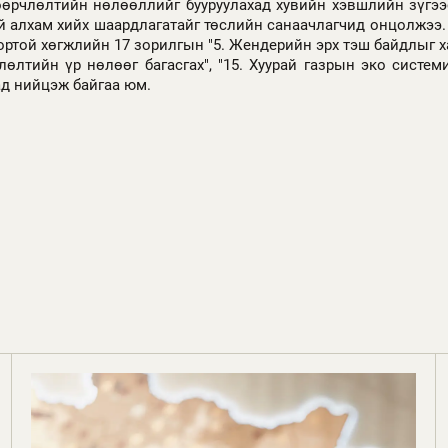
өрчлөлтийн нөлөөллийг бууруулахад хувийн хэвшлийн зүгээ
й алхам хийх шаардлагатайг төслийн санаачлагчид онцолжээ.
ртой хөгжлийн 17 зорилгын "5. Жендерийн эрх тэш байдлыг хан
өлтийн үр нөлөөг багасгах", "15. Хуурай газрын эко системи
ад нийцэж байгаа юм.