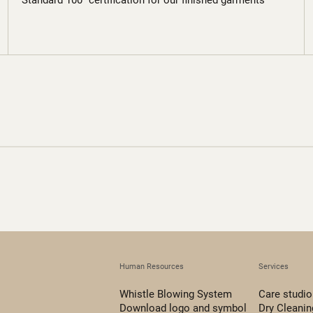
Standard 100" certification for our finished garments
Human Resources
Services
Whistle Blowing System
Care studio
Download logo and symbol
Dry Cleanin