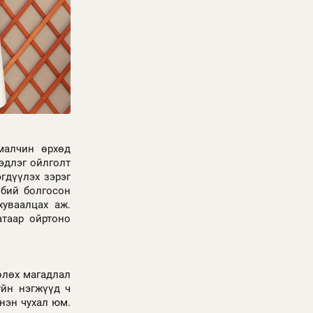
малчин өрхөд
эдлэг ойлголт
гдүүлэх зэрэг
 бий болгосон
хуваалцах аж.
атаар ойртоно
өлөх магадлал
уйн нэгжүүд ч
 нэн чухал юм.