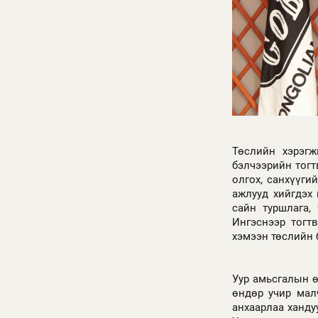
Төслийн хэрэгж
бэлчээрийн тогт
олгох, санхүүг
ажлууд хийгдэх
сайн туршлага, 
Ингэснээр тогт
хэмээн төслийн 
Уур амьсгалын ө
өндөр учир мал
анхаарлаа ханду