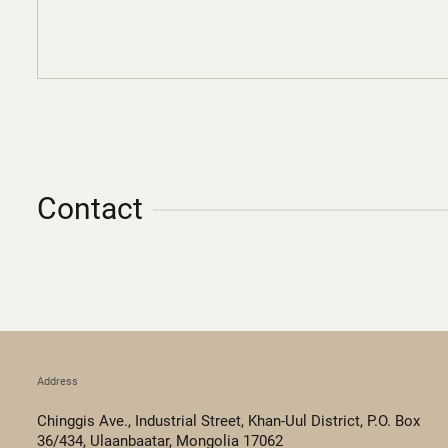
Contact
Address
Chinggis Ave., Industrial Street, Khan-Uul District, P.O. Box
36/434, Ulaanbaatar, Mongolia 17062