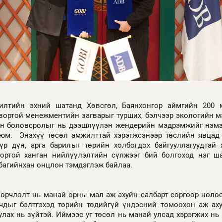
илтийн эхний шатанд Хөвсгөл, Баянхонгор аймгийн 200 
вортой менежментийн загварыг турших, бэлчээр экологийн м
ийн боловсролыг нь дээшлүүлэн жендерийн мэдрэмжийг нэмэ
 юм. Энэхүү төсөл амжилттай хэрэгжсэнээр төслийн явцад
үр дүн, арга барилыг төрийн холбогдох байгууллагуудтай 
вортой ханган нийлүүлэлтийн сүлжээг бий болгоход нэг ш
багийнхан онцлон тэмдэглэж байлаа.
өрчлөлт нь манай орны мал аж ахуйн салбарт сөргөөр нөлө
чдыг бэлтгэхэд төрийн төдийгүй үндэсний томоохон аж ах
улах нь зүйтэй. Иймээс уг төсөл нь манай улсад хэрэгжих нь