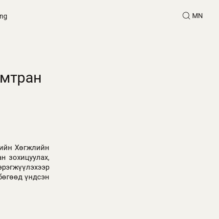
MN
ing
амтран
л
зийн Хөгжлийн
н зохицуулах,
эрэгжүүлэхээр
 бөгөөд үндсэн