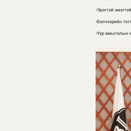
•Эрэгтэй эмэгтэ
•Бэлчээрийн тог
•Уур амьсгалын 