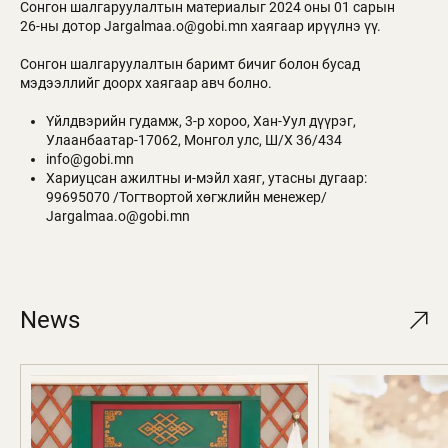
Сонгон шалгаруулалтын материалыг 2024 оны 01 сарын
26-ны дотор
Jargalmaa.o@gobi.mn
хаягаар ирүүлнэ үү.
Сонгон шалгаруулалтын баримт бичиг болон бусад
мэдээллийг доорх хаягаар авч болно.
Үйлдвэрийн гудамж, 3-р хороо, Хан-Уул дүүрэг,
Улаанбаатар-17062, Монгол улс, Ш/Х 36/434
info@gobi.mn
Хариуцсан ажилтны и-мэйл хаяг, утасны дугаар:
99695070 /Тогтвортой хөгжлийн менежер/
Jargalmaa.o@gobi.mn
News