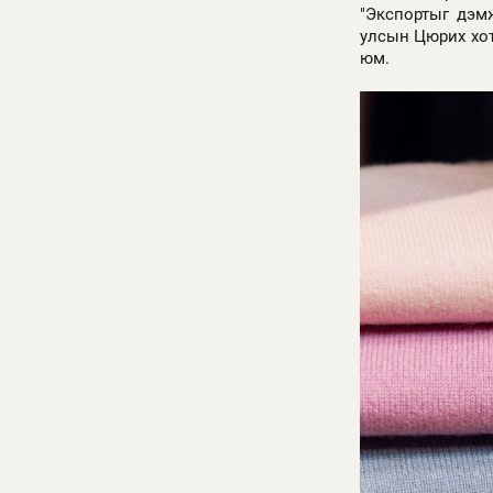
"Экспортыг дэм
улсын Цюрих хот
юм.