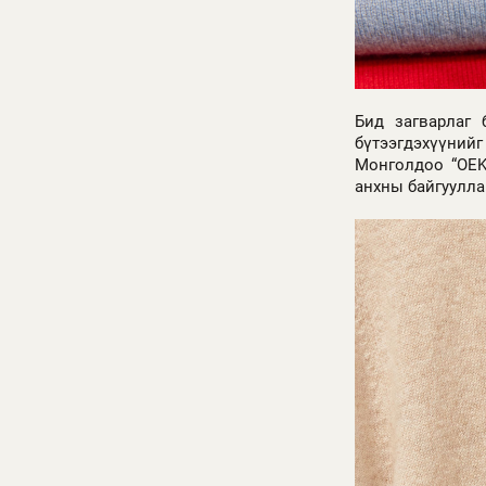
Бид загварлаг 
бүтээгдэхүүни
Монголдоо “OEKO
анхны байгуулла