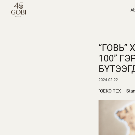
Ab
“ГОВЬ” 
100” Г
БҮТЭЭГ
2024-02-22
“OEKO TEX – Stan