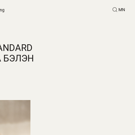
MN
ing
TANDARD
А БЭЛЭН