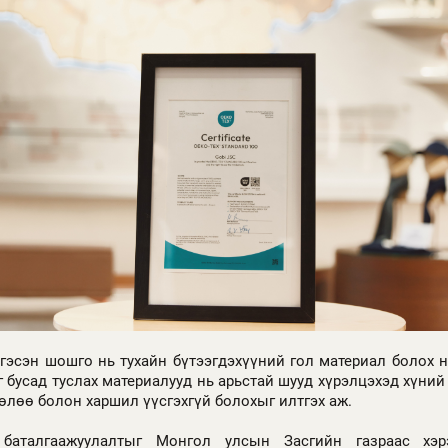
гэсэн шошго нь тухайн бүтээгдэхүүний гол материал болох н
г бусад туслах материалууд нь арьстай шууд хүрэлцэхэд хүни
нөлөө болон харшил үүсгэхгүй болохыг илтгэх аж.
 баталгаажуулалтыг Монгол улсын Засгийн газраас хэ