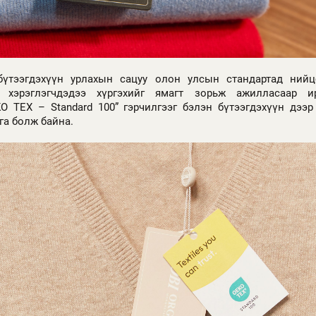
бүтээгдэхүүн урлахын сацуу олон улсын стандартад нийц
йг хэрэглэгчдэдээ хүргэхийг ямагт зорьж ажилласаар и
 TEX – Standard 100” гэрчилгээг бэлэн бүтээгдэхүүн дээр
га болж байна.