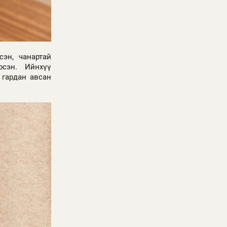
сэн, чанартай
рсэн. Ийнхүү
 гардан авсан