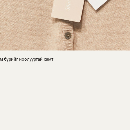
 бүрийг ноолууртай хамт