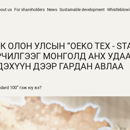
out us
For shareholders
News
Sustainable development
Whistleblow
ХК ОЛОН УЛСЫН “OEKO TEX - S
ЭРЧИЛГЭЭГ МОНГОЛД АНХ УДА
ДЭХҮҮН ДЭЭР ГАРДАН АВЛАА
dard 100” гэж юу вэ?