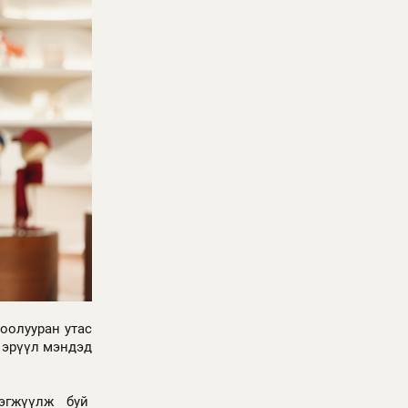
оолууран утас
й эрүүл мэндэд
рэгжүүлж буй