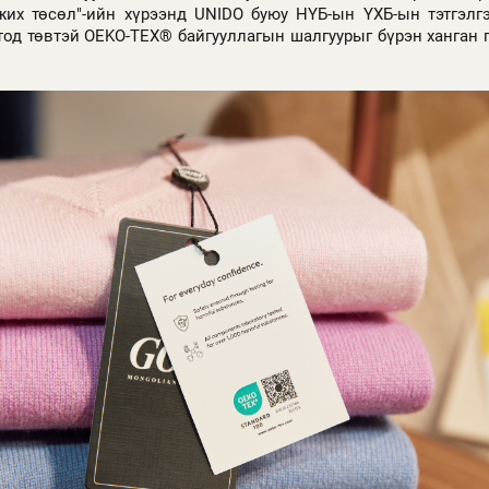
жих төсөл"-ийн хүрээнд UNIDO буюу НҮБ-ын ҮХБ-ын тэтгэлг
од төвтэй OEKO-TEX® байгууллагын шалгуурыг бүрэн ханган г