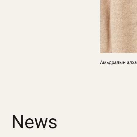
Амьдралын алхам
News