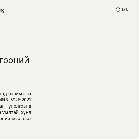
MN
ing
гээний
хэд баримтлах
MNS 6926:2021
ан үнэлгээнд
глалтай, хүнд
лэлийнхээ шат