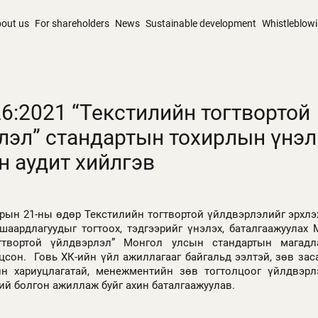
out us
For shareholders
News
Sustainable development
Whistleblow
6:2021 “Текстилийн тогтвортой
лэл” стандартын тохирлын үнэл
н аудит хийлгэв
арын 21-ны өдөр Текстилийн тогтвортой үйлдвэрлэлийг эрхлэ
шаардлагуудыг тогтоох, тэдгээрийг үнэлэх, баталгаажуулах 
огтвортой үйлдвэрлэл” Монгол улсын стандартын магадл
сон. Говь ХК-ийн үйл ажиллагааг байгальд ээлтэй, зөв заса
йн хариуцлагатай, менежментийн зөв тогтолцоог үйлдвэр
ий болгон ажиллаж буйг ахин баталгаажуулав.