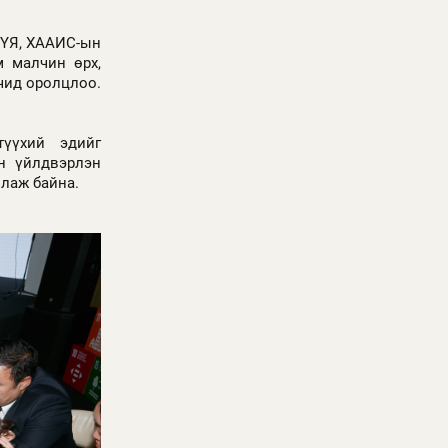
ХҮЯ, ХААИС-ын
м малчин өрх,
чид оролцлоо.
түүхий эдийг
үн үйлдвэрлэн
лаж байна.