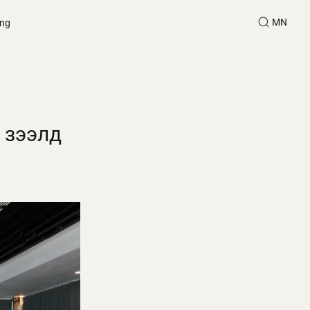
MN
ing
 зээлд