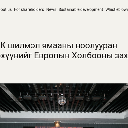
out us
For shareholders
News
Sustainable development
Whistleblow
ХК шилмэл ямааны ноолууран
эхүүнийг Европын Холбооны зах