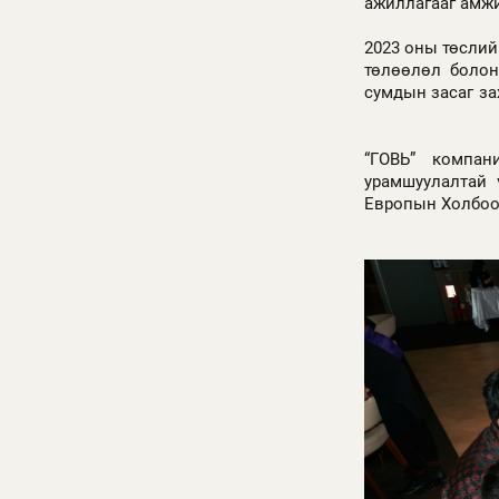
ажиллагааг амж
2023 оны төслий
төлөөлөл болон
сумдын засаг за
“ГОВЬ” компан
урамшуулалтай 
Европын Холбоон