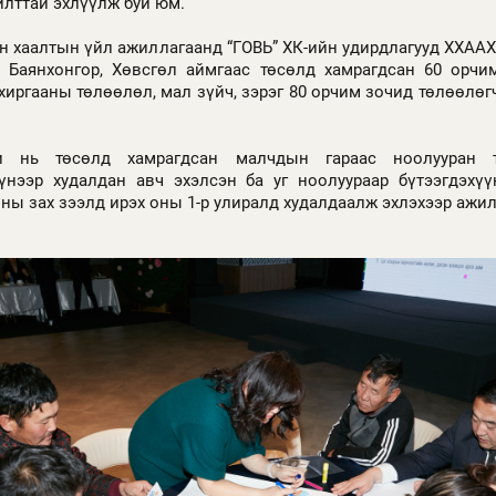
илттай эхлүүлж буй юм.
н хаалтын үйл ажиллагаанд “ГОВЬ” ХК-ийн удирдлагууд ХХАА
 Баянхонгор, Хөвсгөл аймгаас төсөлд хамрагдсан 60 орчи
хиргааны төлөөлөл, мал зүйч, зэрэг 80 орчим зочид төлөөлөг
и нь төсөлд хамрагдсан малчдын гараас ноолууран 
үнээр худалдан авч эхэлсэн ба уг ноолуураар бүтээгдэхү
ы зах зээлд ирэх оны 1-р улиралд худалдаалж эхлэхээр ажил