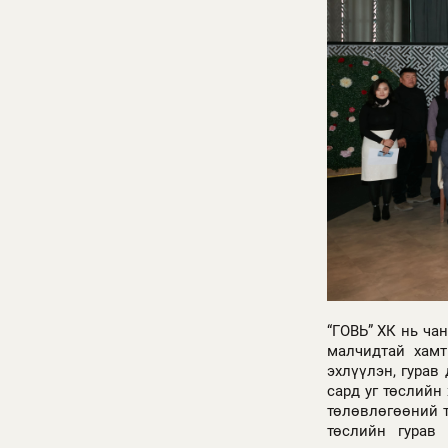
“ГОВЬ” ХК нь ча
малчидтай хамт
эхлүүлэн, гурав
сард уг төслийн
төлөвлөгөөний т
төслийн гурав