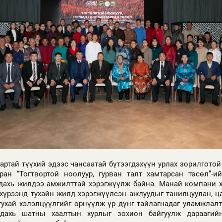
нартай түүхий эдээс чансаатай бүтээгдэхүүн урлах зорилгото
ран “Тогтвортой ноолуур, гурван талт хамтарсан төсөл”-и
 дахь жилдээ амжилттай хэрэгжүүлж байна. Манай компани 
 хүрээнд тухайн жилд хэрэгжүүлсэн ажлуудыг танилцуулан, ц
ухай хэлэлцүүлгийг өрнүүлж үр дүнг тайлагнадаг уламжлалт
 дахь шатны хаалтын хурлыг зохион байгуулж дарааги