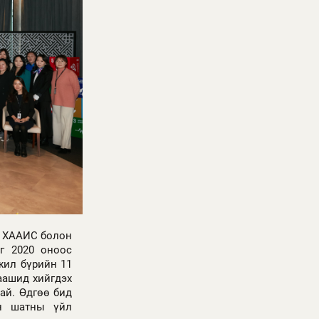
й ХААИС болон
йг 2020 оноос
жил бүрийн 11
аашид хийгдэх
ай. Өдгөө бид
йн шатны үйл