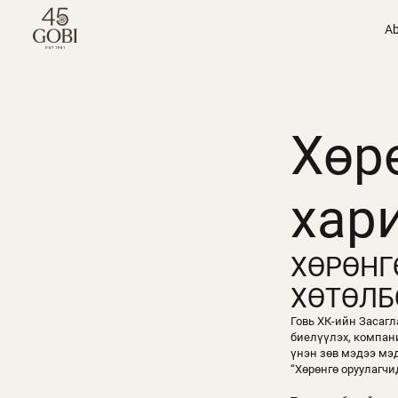
Ab
Хөр
хар
ХӨРӨНГ
ХӨТӨЛБ
Говь ХК-ийн Засаг
биелүүлэх, компан
үнэн зөв мэдээ мэд
“Хөрөнгө оруулагчи