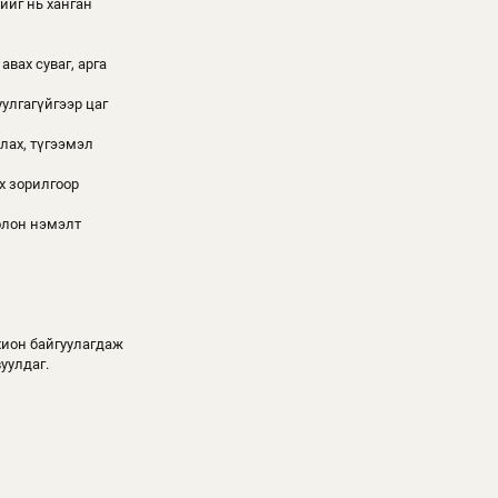
ийг нь ханган
авах суваг, арга
улгагүйгээр цаг
лах, түгээмэл
х зорилгоор
болон нэмэлт
хион байгуулагдаж
уулдаг.