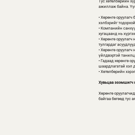
Тус хөтөлбөрийн хү
ажиллаж байна. Үү
• Хөрөнгө оруулагч 
хэлбэрийг тодорхой
• Компанийн санхүү
хугацаанд нь хүргэх
• Хөрөнгө оруулагч
тулгардаг асуудлуу
• Хөрөнгө оруулагч
үйлдвэртэй танилца
• Гадаад хөрөнгө о
шаардлагатай хэл д
• Хөтөлбөрийн хэрэ
Хувьцаа эзэмшигч 
Хөрөнгө оруулагчид
байгаа бөгөөд тус