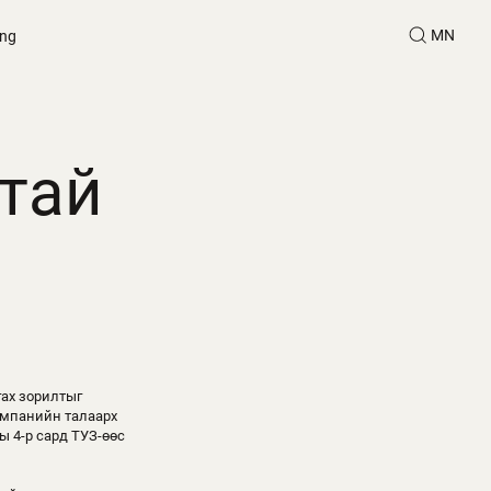
MN
ing
тай
гах зорилтыг
омпанийн талаарх
ы 4-р сард ТУЗ-өөс