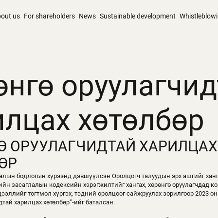
out us
For shareholders
News
Sustainable development
Whistleblow
өнгө оруулагчид
илцах хөтөлбөр
Ө ОРУУЛАГЧИДТАЙ ХАРИЛЦАХ
ӨР
лалын бодлогын хүрээнд дэвшүүлсэн Оролцогч талуудын эрх ашгийг хан
ийн засаглалын кодексийн хэрэгжилтийг хангах, хөрөнгө оруулагчдад к
ээллийг тогтмол хүргэх, тэдний оролцоог сайжруулах зорилгоор 2023 он
дтай харилцах хөтөлбөр”-ийг баталсан.