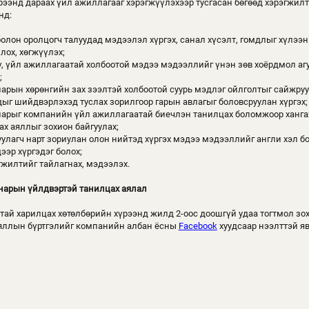
рээнд дараах үйл ажиллагааг хэрэгжүүлэхээр тусгасан бөгөөд хэрэгжилт
нд:
болон оролцогч талуудад мэдээлэл хүргэх, санал хүсэлт, гомдлыг хүлээн 
лох, хөгжүүлэх;
, үйл ажиллагаатай холбоотой мэдээ мэдээллийг үнэн зөв хоёрдмол агу
;
 нарын хөрөнгийн зах зээлтэй холбоотой суурь мэдлэг ойлголтыг сайжруу
дыг шийдвэрлэхэд туслах зорилгоор гарын авлагыг боловсруулан хүргэх;
 нарыг компанийн үйл ажиллагаатай биечлэн танилцах боломжоор ханга
х аяллыг зохион байгуулах;
руулагч нарт зориулан олон нийтэд хүргэх мэдээ мэдээллийг англи хэл 
ээр хүргэдэг болох;
гжилтийг тайлагнах, мэдээлэх.
нарын үйлдвэртэй танилцах аялал
тай харилцах хөтөлбөрийн хүрээнд жилд 2-оос доошгүй удаа тогтмол зо
 аяллын бүртгэлийг компанийн албан ёсны
Facebook
хуудсаар нээлттэй яв