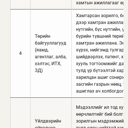
хамтын ажиллагааг өрг
Хамтарсан зорилго, бод
дээр хамтран ажиллахы
нутгийн, бүс нутгийн, ү
Төрийн
бүрийн түвшний төрийн
байгууллагууд
хамтран ажиллана. Энэ 
(яамд,
хүрэх, нийгэмд тулгарч
4
агентлаг, алба,
шийдвэрлэх, патент, ху
хэлтэс, ИТХ,
хууль тогтоомжийг даг
ЗД)
тулд үр бүтээлтэй хари
харилцан ашиг сонирхл
засгийн газрын нөөц, т
ашиглах ач холбогдолт
Мэдээллийг ил тод хува
өөрчлөлтийг бий болгох
Үйлдвэрийн
зорилгын мэдрэмжийг 
ойролцоо
тулд олон нийттэй хамт