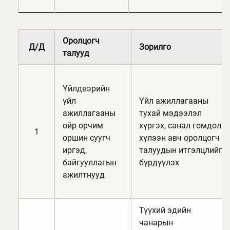
Оролцогч
Д/Д
Зорилго
талууд
Үйлдвэрийн
үйл
Үйл ажиллагааны
ажиллагааны
тухай мэдээлэл
ойр орчим
хүргэх, санал гомдол
1
оршин суугч
хүлээн авч оролцогч
иргэд,
талуудын итгэлцлийг
байгууллагын
бүрдүүлэх
ажилтнууд
Түүхий эдийн
чанарын