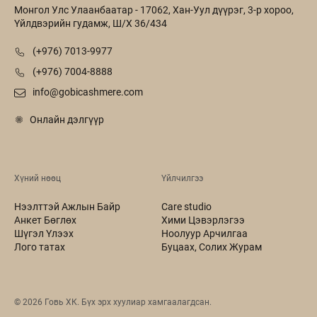
Монгол Улс Улаанбаатар - 17062, Хан-Уул дүүрэг, 3-р хороо,
Үйлдвэрийн гудамж, Ш/Х 36/434
(+976) 7013-9977
(+976) 7004-8888
info@gobicashmere.com
Онлайн дэлгүүр
Хүний нөөц
Үйлчилгээ
Нээлттэй Ажлын Байр
Care studio
Анкет Бөглөх
Хими Цэвэрлэгээ
Шүгэл Үлээх
Ноолуур Арчилгаа
Лого татах
Буцаах, Солих Журам
©
2026
Говь ХК. Бүх эрх хуулиар хамгаалагдсан.