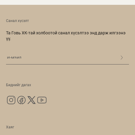
Санал хүсэлт
Та Говь ХК-тай холбоотой санал хүсэлтээ энд дарж илгээнэ
үү.
Биднийг дагах
Хаяг