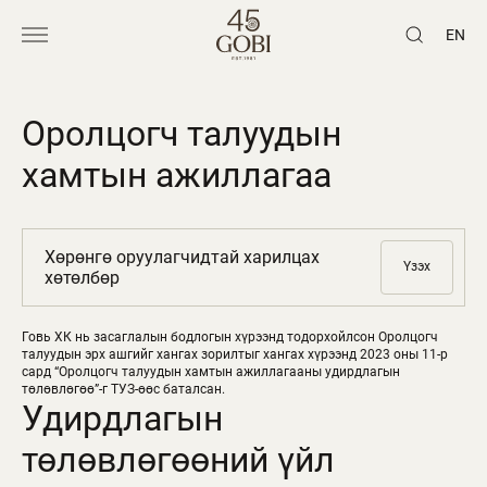
EN
Оролцогч талуудын
хамтын ажиллагаа
Хөрөнгө оруулагчидтай харилцах
Үзэх
хөтөлбөр
Говь ХК нь засаглалын бодлогын хүрээнд тодорхойлсон Оролцогч
талуудын эрх ашгийг хангах зорилтыг хангах хүрээнд 2023 оны 11-р
сард “Оролцогч талуудын хамтын ажиллагааны удирдлагын
төлөвлөгөө”-г ТУЗ-өөс баталсан.
Удирдлагын
төлөвлөгөөний үйл