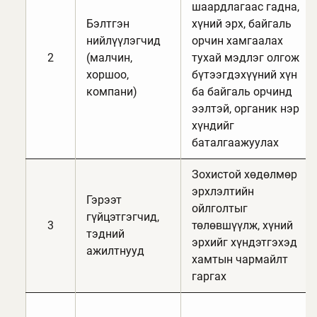
шаардлагаас гадна,
Бэлтгэн
хүний эрх, байгаль
нийлүүлэгчид
орчин хамгаалах
2
(малчин,
тухай мэдлэг олгож
хоршоо,
бүтээгдэхүүний хүн
компани)
ба байгаль орчинд
ээлтэй, органик нэр
хүндийг
баталгаажуулах
Зохистой хөдөлмөр
эрхлэлтийн
Гэрээт
ойлголтыг
гүйцэтгэгчид,
3
төлөвшүүлж, хүний
тэдний
эрхийг хүндэтгэхэд
ажилтнууд
хамтын чармайлт
гаргах