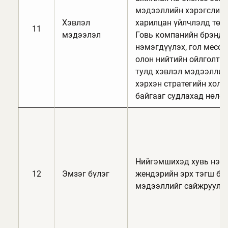
мэдээллийн хэрэгслий
Хэвлэл
харилцан үйлчлэлд төвл
11
мэдээлэл
Говь компанийн брэнди
нэмэгдүүлэх, гол мессе
олон нийтийн ойлголто
тулд хэвлэл мэдээллий
хэрхэн стратегийн хол
байгааг судлахад нөлө
Нийгэмшихэд хувь нэмр
12
Эмзэг бүлэг
жендэрийн эрх тэгш бо
мэдээллийг сайжруулна