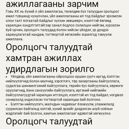
ажиллагааны зарчим
Говь ХК нь бүхий л үйл ажиллагаа, төсөлдөө бүх талуудын оролцоог
ижил түвшинд чухалчлан, үйл ажиллагааны ил тод байдлыг эрхэмлэн
олон талт ялгаатай байдлыг хүлээн зөвшөөрч, нээлттэй бөгөөд
харилцан хүндэтгэлтэйгээр санал бодлоо солилцон нийгэм, хүрээлэн
буй орчин, оролцогч талуудад болон хийсэн үйлдэл, үр дүндээ
хариуцлагатай хандаж, тогтвортой хөгжлийн зорилгод тэмүүлж
ажиллана.
Оролцогч талуудтай
хамтран ажиллах
удирдлагын зорилго
Үйлдвэр, үйл ажиллагааны ойролцоох оршин суугч иргэд, бэлтгэн
нийлүүлэгчид болон малчид, хэрэглэгч, төр захиргааны байгууллага,
судалгаа шинжилгээний байгууллага, төрийн бус байгууллага, хөрөнгө
оруулагчид, банк санхүүгийн байгууллага, иргэний нийгмийн
байгууллагуудтай харилцан итгэлцэл, нээлттэй ил тод байдал, нэгдмэл
сонирхолд үндэслэсэн тогтвортой харилцаа бий болгоно.
Бэлтгэн нийлүүлэгч, малчдын чадавхыг бэхжүүлж, уламжлалд
суурилсан байгальд ээлтэй, хүний эрхийг дээдэлсэн ахуй соёлын
мэдлэгийг бий болгон, хамтын ажиллагааг идэвхтэй хөгжүүлнэ.
Оролцогч талуудтай