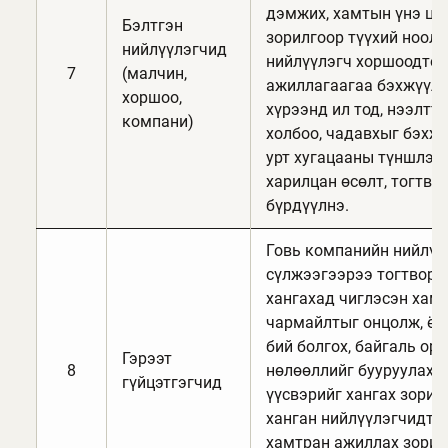
дэмжих, хамтын үнэ цэн
Бэлтгэн
зорилгоор түүхий ноолу
нийлүүлэгчид
нийлүүлэгч хоршоодто
7
(малчин,
ажиллагаагаа бэхжүүлн
хоршоо,
хүрээнд ил тод, нээлтт
компани)
холбоо, чадавхыг бэхжү
урт хугацааны түншлэл 
харилцан өсөлт, тогтво
бүрдүүлнэ.
Говь компанийн нийлүү
сүлжээгээрээ тогтворт
хангахад чиглэсэн хам
чармайлтыг онцолж, ёс 
бий болгох, байгаль ор
Гэрээт
8
нөлөөллийг бууруулах, 
гүйцэтгэгчид
үүсвэрийг хангах зорилг
ханган нийлүүлэгчидтэ
хамтран ажиллах зорилг