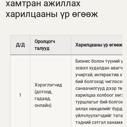
хамтран ажиллах
харилцааны үр өгөөж
Оролцогч
Д/Д
Харилцааны үр өгөөж
талууд
Бизнес болон түүний үй
эсвэл худалдан авагчд
учиртай, интерактив ха
бий болгоход чиглэсэн с
Хэрэглэгчид
санаачилгууд дээр төвл
(дотоод,
1
харилцаа холбоог хөгжү
гадаад,
туршлагыг бий болгох, 
онлайн)
аялах нөхцөлийг бүрдүү
үйлчлүүлэгчдийг татан
тэдний сэтгэл ханамжи