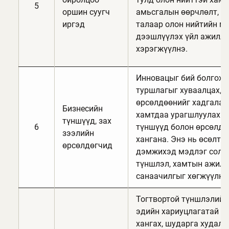
5
оршин суугч
амьсгалын өөрчлөлт, н
иргэд
талаар олон нийтийн м
дээшлүүлэх үйл ажилла
хэрэгжүүлнэ.
Инновацыг бий болгох,
туршлагыг хуваалцах, э
өрсөлдөөнийг хадгалах
Бизнесийн
хамтдаа урагшлуулахын
түншүүд, зах
6
түншүүд болон өрсөлдө
зээлийн
хангана. Энэ нь өсөлт,
өрсөлдөгчид
дэмжихэд мэдлэг солил
түншлэл, хамтын ажил
санаачилгыг хөгжүүлнэ
Тогтвортой түншлэлийг
эдийн хариуцлагатай эх
хангах, шударга худал