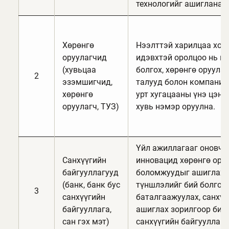
технологийг ашиглана.
Хөрөнгө
Нээлттэй харилцаа холб
оруулагчид
идэвхтэй оролцоо нь ит
(хувьцаа
болгох, хөрөнгө оруулал
2
эзэмшигчид,
талууд болон компаний
хөрөнгө
урт хугацааны үнэ цэн
оруулагч, ТУЗ)
хувь нэмэр оруулна.
Үйл ажиллагааг оновчто
Санхүүгийн
инновацид хөрөнгө оруу
байгууллагууд
боломжуудыг ашиглахы
(банк, банк бус
түншлэлийг бий болгох,
3
санхүүгийн
баталгаажуулах, санхү
байгууллага,
ашиглах зорилгоор биз
сан гэх мэт)
санхүүгийн байгууллагу