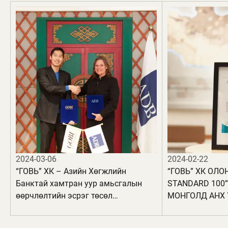
2024-03-06
2024-02-22
“ГОВЬ” ХК – Азийн Хөгжлийн
“ГОВЬ” ХК ОЛО
Банктай хамтран уур амьсгалын
STANDARD 100
өөрчлөлтийн эсрэг төсөл
МОНГОЛД АНХ 
хэрэгжүүлнэ
БҮТЭЭГДЭХҮҮН
АВЛАА