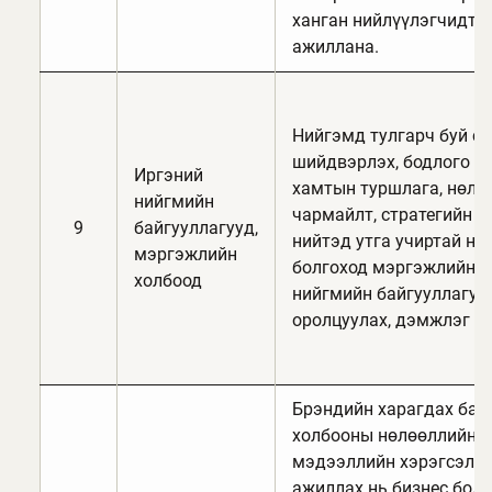
ханган нийлүүлэгчидтэ
ажиллана.
Нийгэмд тулгарч буй с
шийдвэрлэх, бодлого бо
Иргэний
хамтын туршлага, нөлө
нийгмийн
чармайлт, стратегийн т
9
байгууллагууд,
нийтэд утга учиртай нө
мэргэжлийн
болгоход мэргэжлийн х
холбоод
нийгмийн байгууллагуу
оролцуулах, дэмжлэг ав
Брэндийн харагдах бай
холбооны нөлөөллийн х
мэдээллийн хэрэгсэлтэ
ажиллах нь бизнес боло