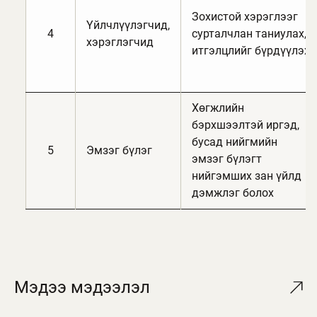
Зохистой хэрэглээг
Үйлчлүүлэгчид,
4
сурталчлан таниулах,
хэрэглэгчид
итгэлцлийг бүрдүүлэх
Хөгжлийн
бэрхшээлтэй иргэд,
бусад нийгмийн
5
Эмзэг бүлэг
эмзэг бүлэгт
нийгэмших зан үйлд
дэмжлэг болох
Мэдээ мэдээлэл