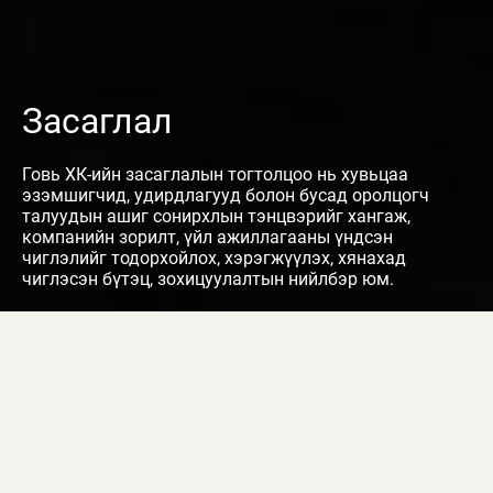
Засаглал
Говь ХК-ийн засаглалын тогтолцоо нь хувьцаа
эзэмшигчид, удирдлагууд болон бусад оролцогч
талуудын ашиг сонирхлын тэнцвэрийг хангаж,
компанийн зорилт, үйл ажиллагааны үндсэн
чиглэлийг тодорхойлох, хэрэгжүүлэх, хянахад
чиглэсэн бүтэц, зохицуулалтын нийлбэр юм.
Governance Structure
Our company strives to introduce Good Governance and lead in
corporate governance by learning from the Company Law, the
Mongolian Corporate Governance Code, and the best governance
practices of international companies.