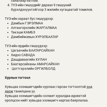
саналаар батлав.
ТУЗ-ийн гишүүдийг дараах 9 гишүүний
бүрэлдэхүүнтэйгээр 3 жилийн хугацаатай томилов.
ТУЗ-ийн хараат бус гишүүдээр:
Дамбын ГЭРЭЛМАА
Алтангэрэлийн ЖАРГАЛМАА
Такэши КАМБЭ
Дамбийжавын ХҮРЭЛБААТАР
ТУЗ-ийн ердийн гишүүдээр:
Цагаачийн БААТАРСАЙХАН
Хидэо САВАДА
Дашдаваагийн ХУЛАН
Баатарсайханы АМАРСАЙХАН
Цогтгэрэлийн ОРГИЛБОЛД
Хурлын тогтоол
Хувьцаа эзэмшигчдийн хурлаас гарсан тогтоолтой
энд
дарж
танилцана уу.
Хувьцаа эзэмшигчдийн ээлжит хуралдаа идэвхтэй
оролцсон нийт хувьцаа эзэмшигч нартаа баярлалаа.