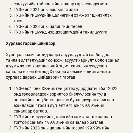
санхүүгийн тайлангийн талаар гаргасан дүгнэлт
ТУЗ-ийн 2021 оны ажлын тайлан
ТУЗ-ийн гишүүдийн цалингийн хэмжээг шинэчлэх
төсөл
ТУЗ-ийн 2023 оны цалингийн төсөв
ТУЗ-ийн гишүүнд нэр дэвшигчдийн танилцуулга
Хурлаас гарсан шийдвэр
Хувьцаа эзэмшигчид дээрх асуудлуудтай холбогдох
тайлан илтгэлүүдийг сонсож, асуулт хариулт болон санал
шүүмжлэлээ хэлэлцсэний эцэст саналын хуудсаар
саналаа өгсөн бөгөөд Хувьцаа эзэмшигчдийн ээлжит
хурлаас дараах шийдвэрийг гаргав.
ТУЗ-өөс “Говь ХК-ийн гүйцэтгэх удирдлагын баг 2022
онд төлөвлөгдсөн зорилтоо биелүүлэхийн тулд
өөрсдийн нөөц бололцоогоо бүрэн дүүрэн ашиглан
ажилласан” гэсэн дүгнэлт өгснийг 99.99%-ийн
саналаар батлав.
ТУЗ-ийн гишүүдийн цалингийн хэмжээг шинэчлэн
тогтоох саналыг 99.98%-ийн саналаар батлав.
ТУЗ-ийн 2023 оны цалингийн төсвийг 99.99%-ийн