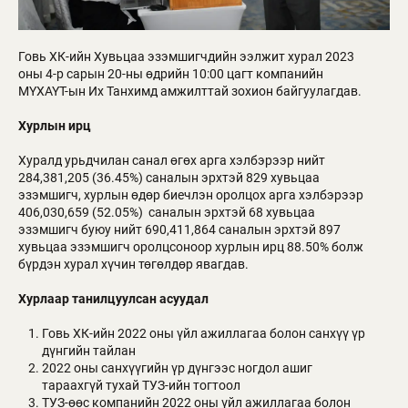
Говь ХК-ийн Хувьцаа эзэмшигчдийн ээлжит хурал 2023
оны 4-р сарын 20-ны өдрийн 10:00 цагт компанийн
МҮХАҮТ-ын Их Танхимд амжилттай зохион байгуулагдав.
Хурлын ирц
Хуралд урьдчилан санал өгөх арга хэлбэрээр нийт
284,381,205 (36.45%) саналын эрхтэй 829 хувьцаа
эзэмшигч, хурлын өдөр биечлэн оролцох арга хэлбэрээр
406,030,659 (52.05%) саналын эрхтэй 68 хувьцаа
эзэмшигч буюу нийт 690,411,864 саналын эрхтэй 897
хувьцаа эзэмшигч оролцсоноор хурлын ирц 88.50% болж
бүрдэн хурал хүчин төгөлдөр явагдав.
Хурлаар танилцуулсан асуудал
Говь ХК-ийн 2022 оны үйл ажиллагаа болон санхүү үр
дүнгийн тайлан
2022 оны санхүүгийн үр дүнгээс ногдол ашиг
тараахгүй тухай ТУЗ-ийн тогтоол
ТУЗ-өөс компанийн 2022 оны үйл ажиллагаа болон