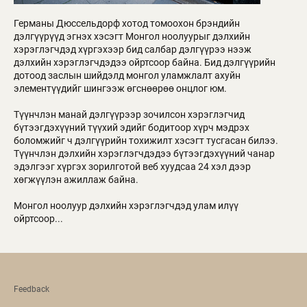
Германы Дюссельдорф хотод томоохон брэндийн
дэлгүүрүүд эгнэх хэсэгт Монгол ноолуурыг дэлхийн
хэрэглэгчдэд хүргэхээр бид салбар дэлгүүрээ нээж
дэлхийн хэрэглэгчдэдээ ойртсоор байна. Бид дэлгүүрийн
дотоод заслын шийдэлд монгол уламжлалт ахуйн
элементүүдийг шингээж өгснөөрөө онцлог юм.
Түүнчлэн манай дэлгүүрээр зочилсон хэрэглэгчид
бүтээгдэхүүний түүхий эдийг бодитоор хүрч мэдрэх
боломжийг ч дэлгүүрийн тохижилт хэсэгт тусгасан билээ.
Түүнчлэн дэлхийн хэрэглэгчдэдээ бүтээгдэхүүний чанар
эдэлгээг хүргэх зорилготой веб хуудсаа 24 хэл дээр
хөгжүүлэн ажиллаж байна.
Монгол ноолуур дэлхийн хэрэглэгчдэд улам илүү
ойртсоор...
Feedback