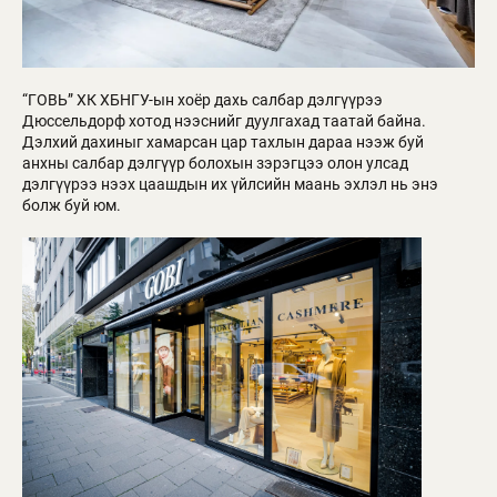
“ГОВЬ” ХК ХБНГУ-ын хоёр дахь салбар дэлгүүрээ
Дюссельдорф хотод нээснийг дуулгахад таатай байна.
Дэлхий дахиныг хамарсан цар тахлын дараа нээж буй
анхны салбар дэлгүүр болохын зэрэгцээ олон улсад
дэлгүүрээ нээх цаашдын их үйлсийн маань эхлэл нь энэ
болж буй юм.