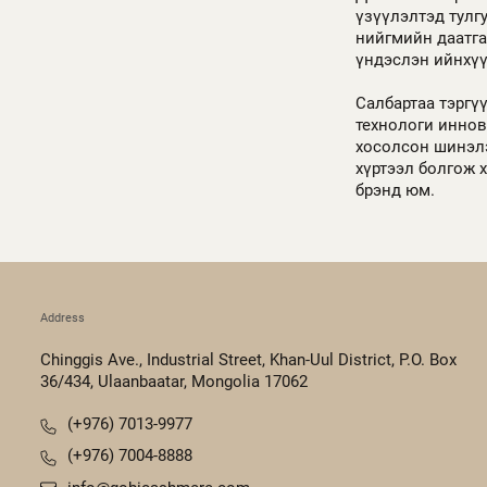
үзүүлэлтэд тулг
нийгмийн даатга
үндэслэн ийнхү
Салбартаа тэргү
технологи иннов
хосолсон шинэлэ
хүртээл болгож 
брэнд юм.
Address
Chinggis Ave., Industrial Street, Khan-Uul District, P.O. Box
36/434, Ulaanbaatar, Mongolia 17062
(+976) 7013-9977
(+976) 7004-8888