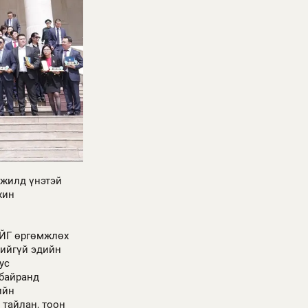
гжилд үнэтэй
хин
ЙГ өргөмжлөх
дийгүй эдийн
ус
 байранд
ийн
тайлан, тоон