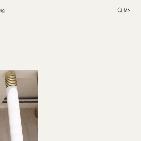
MN
ing