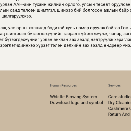
уурлан ААН-ийн тухайн жилийн орлого, улсын төсөвт оруулсан 
лын санд төлсөн шимтгэл, шинээр бий болгосон ажлын байр 
ү шалгаруулжээ.
үлж, улс орны хөгжилд бодитой хувь нэмэр оруулж байгаа Говь
ац шингэсэн бүтээгдэхүүнийг тасралтгүй хөгжүүлж, чанар, заг
г бүтээгдэхүүнийг урлан анхлан зах зээлд нэвтрүүлж хэрэглэ
хэрэглэгчдийнхээ хүрээг тэлэн дэлхийн зах зээлд өндрөөр үнэ
Human Resources
Services
Whistle Blowing System
Care studio
Download logo and symbol
Dry Cleanin
Cashmere 
Return And