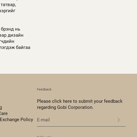
татвар,
зэргийг
 брэнд нь
вар дизайн
гчдийн
лэгдэж байгаа
Feedback
Please click here to submit your feedback
g
regarding Gobi Corporation.
Care
 Exchange Policy