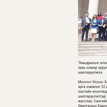
“Амьдралын алха
хувь нэмэр оруу
шалгаруулжээ.
Монгол Улсын З
арга хэмжээг 22
засгийн өсөлтөд
шалгаруулалтад 
жагслаа. Сангий
Даатгалын Ерөнх