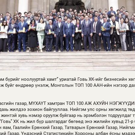
м бүрийг ноолууртай хамт” уриатай Говь ХК-ийг бизнесийн хө
лж буйг өндрөөр үнэлж, Монголын ТОП 100 ААН-ийн нэгээр да
асгийн газар, МҮХАҮТ хамтран ТОП 100 АЖ АХУЙН НЭГЖҮҮДИ
 дахь жилдээ зохион байгууллаа. Нийгэм улс орны хөгжилд тө
 жинтэй хувь нэмэр оруулж буйгаар нь эрэмбэлэн тодруулдаг т
“Говь” ХК нь жил бүр шалгардаг бөгөөд энэ жилийн хувьд 21-р
н яам, Гаалийн Ерөнхий Газар, Татварын Ерөнхий Газар, Нийгм
ий Газар, Үндэсний Статистикийн Хорооны албан ёсны мэдээ 