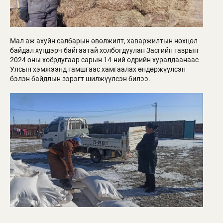
Мал аж ахуйн салбарын өвөлжилт, хаваржилтын нөхцөл
байдал хүндэрч байгаатай холбогдуулан Засгийн газрын
2024 оны хоёрдугаар сарын 14-ний өдрийн хуралдаанаас
Улсын хэмжээнд гамшгаас хамгаалах өндөржүүлсэн
бэлэн байдлын зэрэгт шилжүүлсэн билээ.