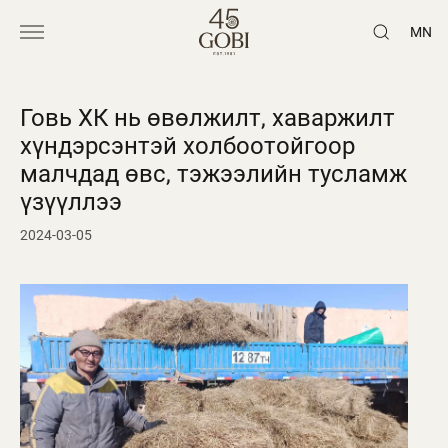
MN
Говь ХК нь өвөлжилт, хаваржилт
хүндэрсэнтэй холбоотойгоор
малчдад өвс, тэжээлийн тусламж
үзүүллээ
2024-03-05