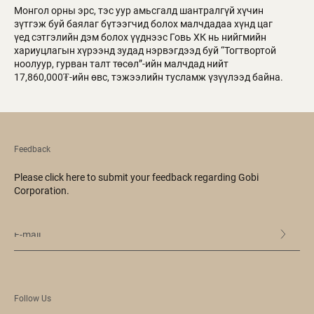
Монгол орны эрс, тэс уур амьсгалд шантралгүй хүчин
зүтгэж буй баялаг бүтээгчид болох малчдадаа хүнд цаг
үед сэтгэлийн дэм болох үүднээс Говь ХК нь нийгмийн
хариуцлагын хүрээнд зудад нэрвэгдээд буй “Тогтвортой
ноолуур, гурван талт төсөл”-ийн малчдад нийт
17,860,000₮-ийн өвс, тэжээлийн тусламж үзүүлээд байна.
Feedback
Please click here to submit your feedback regarding Gobi
Corporation.
Follow Us