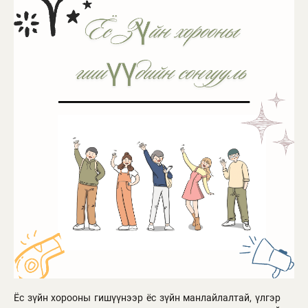
Ёс зүйн хорооны гишүүнээр ёс зүйн манлайлалтай, үлгэр