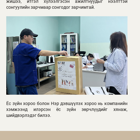
жишээ, итгэл хүлээлгэсэн ажилтнуудыг нээлттэй
сонгуулийн зарчмаар сонгодог зарчимтай.
Ёс зүйн хороо болон Нэр дэвшүүлэх хороо нь компанийн
хэмжээнд илэрсэн ёс зүйн зөрчлүүдийг хянаж,
шийдвэрлэдэг билээ.