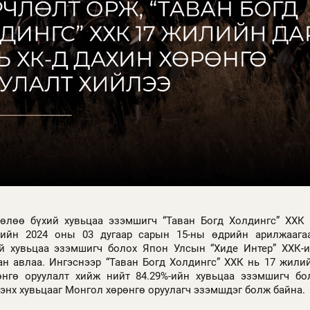
нөлөө бүхий хувьцаа эзэмшигч “Таван Богд Холдингс” ХХ
ийн 2024 оны 03 дугаар сарын 15-ны өдрийн арилжаагаа
й хувьцаа эзэмшигч болох Япон Улсын “Хиде Интер” ХХК-и
ан авлаа. Ингэснээр “Таван Богд Холдингс” ХХК нь 17 жили
өнгө оруулалт хийж нийт 84.29%-ийн хувьцаа эзэмшигч б
нх хувьцааг Монгол хөрөнгө оруулагч эзэмшдэг болж байна