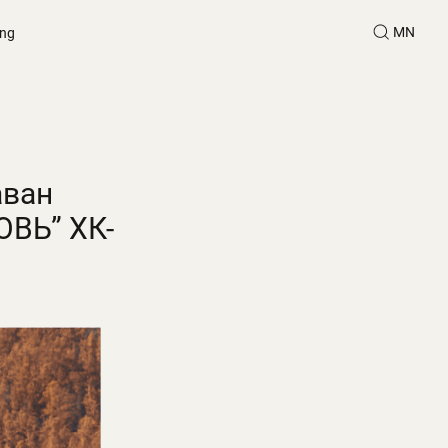
MN
ing
аван
ОВЬ” ХК-