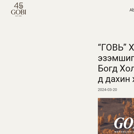
Ab
“ГОВЬ” Х
эзэмшиг
Богд Хо
д дахин 
2024-03-20