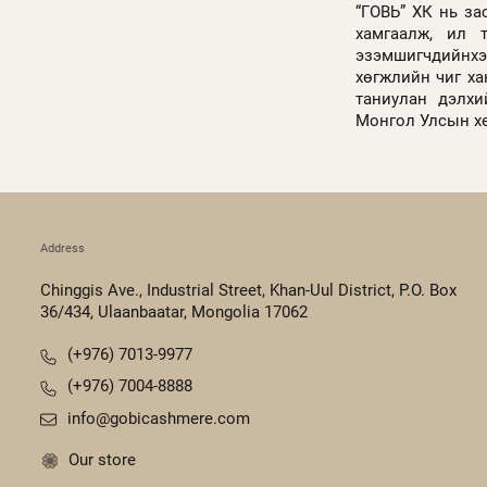
“ГОВЬ” ХК нь за
хамгаалж, ил т
эзэмшигчдийнхээ
хөгжлийн чиг ха
таниулан дэлхи
Монгол Улсын хө
Address
Chinggis Ave., Industrial Street, Khan-Uul District, P.O. Box
36/434, Ulaanbaatar, Mongolia 17062
(+976) 7013-9977
(+976) 7004-8888
info@gobicashmere.com
Our store