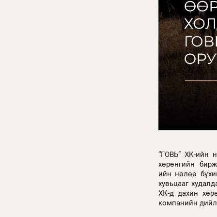
“ГОВЬ” ХК-ийн 
хөрөнгийн бирж
ийн нөлөө бүхи
хувьцааг худалд
ХК-д дахин хөр
компанийн дийлэ