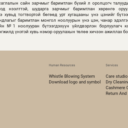
саглалын сайн зарчмыг баримтлан бүхий л оролцогч талууд
од нээлттэй, шударга зарчмыг баримтлан хөрөнгө оруул
 хувьд тогтвортой бөгөөд урт хугацааны үнэ цэнийг бүтээ
ндлагыг баримтлан монгол ноолуурын үнэ цэн, чанар эдэлгэ
йн №1 ноолууран бүтээгдэхүүн үйлдвэрлэн борлуулагч к
гжилд үнэтэй хувь нэмэр оруулахын төлөө хичээн ажиллах б
Human Resources
Services
Whistle Blowing System
Care studio
Download logo and symbol
Dry Cleanin
Cashmere 
Return And