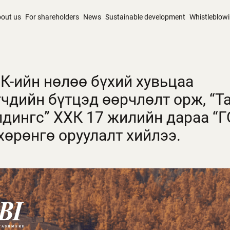
out us
For shareholders
News
Sustainable development
Whistleblow
К-ийн нөлөө бүхий хувьцаа
чдийн бүтцэд өөрчлөлт орж, “Т
лдингс” ХХК 17 жилийн дараа “Г
хөрөнгө оруулалт хийлээ.