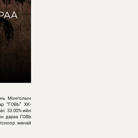
К нь Монголын
р “ГОВЬ” ХК-
ас 33.00%-ийн
йн дараа ГОВЬ
олсноор манай
.