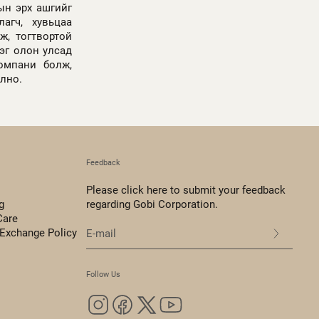
ын эрх ашгийг
агч, хувьцаа
ж, тогтвортой
эг олон улсад
омпани болж,
олно.
Feedback
Please click here to submit your feedback
g
regarding Gobi Corporation.
Care
 Exchange Policy
Follow Us