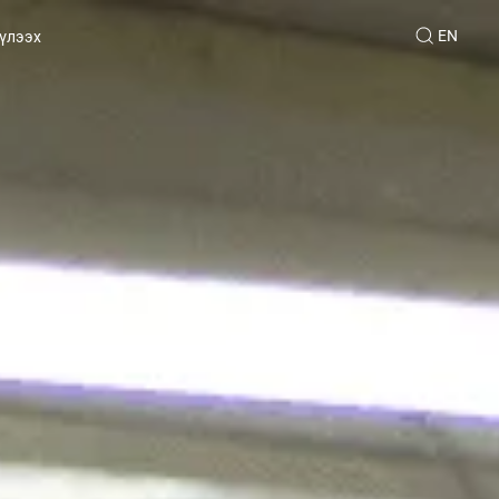
EN
үлээх