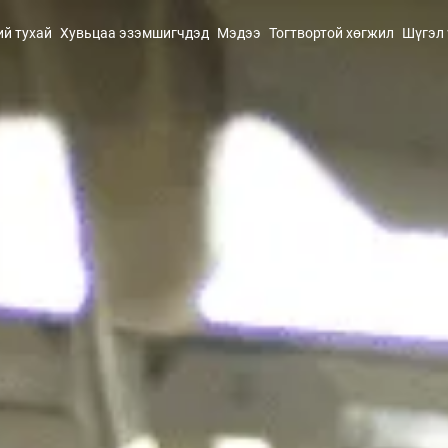
ий тухай
Хувьцаа эзэмшигчдэд
Мэдээ
Тогтвортой хөгжил
Шүгэл 