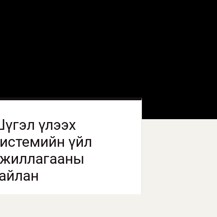
үгэл үлээх
истемийн үйл
ажиллагааны
айлан