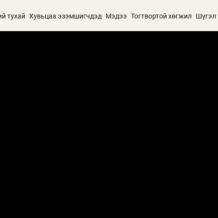
ий тухай
Хувьцаа эзэмшигчдэд
Мэдээ
Тогтвортой хөгжил
Шүгэл 