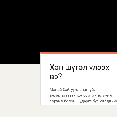
Хэн шүгэл үлээх
вэ?
Манай байгууллагын үйл
ажиллагаатай холбоотой ёс зүйн
зөрчил болон шударга бус үйлдлий
талаар...