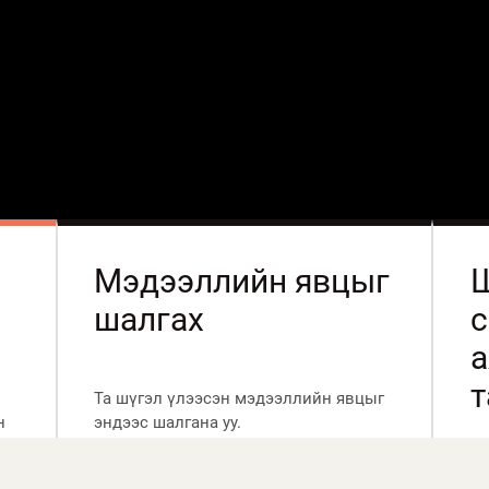
Мэдээллийн явцыг
Ш
шалгах
с
т
Та шүгэл үлээсэн мэдээллийн явцыг
н
эндээс шалгана уу.