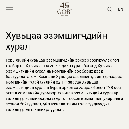
EN
Хувьцаа эзэмшигчдийн
хурал
Говь ХК-ийн хувьцаа эзэмшигчдийн эрхээ хэрэгжүүлэх гол
хэлбэр нь Хувьцаа эзэмшигчдийн хурал бөгөөд Хувьцаа
эзэмшигчдийн хурал нь компанийн эрх барих дээд
байгууллага юм. Компани Хувьцаа эзэмшигчдийн хурлаараа
Компанийн тухай хуулийн 62.1-т заасан Хувьцаа
эзэмшигчдийн хурлын бүрэн эрхэд хамаарах болон ТУЗ-өөс
эсвэл компанийн дүрмээр хувьцаа эзэмшигчдийн хурлаар
хэлэлцүүлж шийдвэрлэхээр тогтоосон компанийн удирдлага
зохион байгуулалт, үйл ажиллагааны гол асуудлуудыг
хэлэлцүүлэн шийдвэрлүүлдэг.