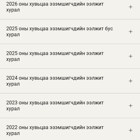
2026 оны хувьцаа эзэмшигчдийн ээлжит
хурал
2025 оны хувьцаа эзэмшигчдийн ээлжит бус
хурал
2025 оны хувьцаа эзэмшигчдийн ээлжит
хурал
2024 оны хувьцаа эзэмшигчдийн ээлжит
хурал
2023 оны хувьцаа эзэмшигчдийн ээлжит
Говь ХК-ийн Хувьцаа эзэмшигчдийн ээлжит хурал 2025 оны
хурал
4-р сарын 29-ний өдрийн 14:00 цагт Говь ХК-ийн байр, 1-р
давхар, Сургалтын танхимд амжилттай зохион байгуулагдав.
Говь ХК-ийн Хувьцаа эзэмшигчдийн ээлжит хурал 2023 оны
4-р сарын 20-ны өдрийн 10:00 цагт компанийн МҮХАҮТ-ын Их
2022 оны хувьцаа эзэмшигчдийн ээлжит
Говь ХК-ийн Хувьцаа эзэмшигчдийн ээлжит бус хурал 2025
Танхимд амжилттай зохион байгуулагдав.
хурал
оны 09-р сарын 08-ний өдрийн 14:00 цагт Говь ХК-ийн байр, 1-