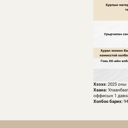
Хэзээ:
2025 оны 
Хаана:
Улаанбаат
оффисын 1 давха
Холбоо барих:
94