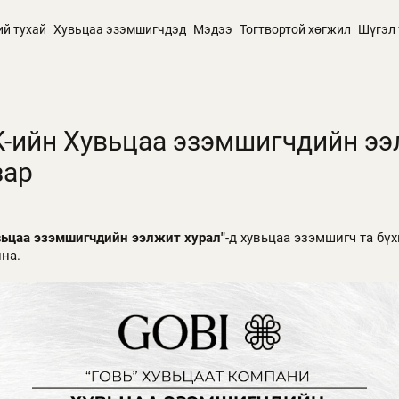
ий тухай
Хувьцаа эзэмшигчдэд
Мэдээ
Тогтвортой хөгжил
Шүгэл 
ХК-ийн Хувьцаа эзэмшигчдийн э
зар
вьцаа эзэмшигчдийн ээлжит хурал"
-д хувьцаа эзэмшигч та бү
йна.