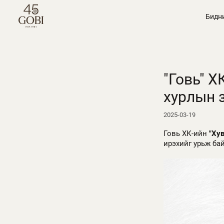
Бидн
"Говь" 
хурлын 
2025-03-19
Говь ХК-ийн
"Ху
ирэхийг урьж ба