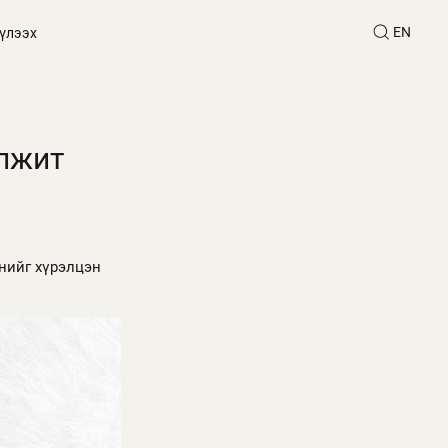
EN
үлээх
элжит
хнийг хүрэлцэн