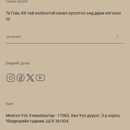
Санал хүсэлт
Та Говь ХК-тай холбоотой санал хүсэлтээ энд дарж илгээнэ
үү.
Биднийг дагах
Хаяг
Монгол Улс Улаанбаатар - 17062, Хан-Уул дүүрэг, 3-р хороо,
Үйлдвэрийн гудамж, Ш/Х 36/434