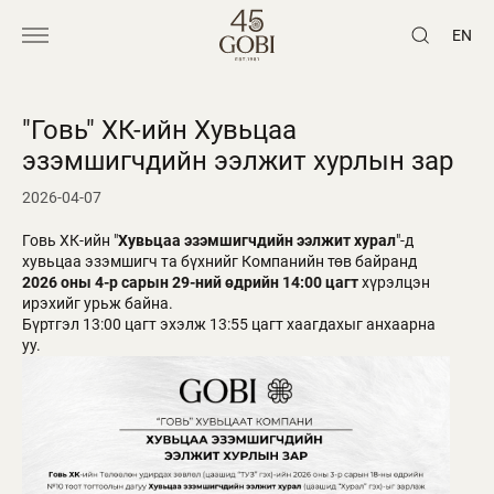
EN
"Говь" ХК-ийн Хувьцаа
эзэмшигчдийн ээлжит хурлын зар
2026-04-07
Говь ХК-ийн "
Хувьцаа эзэмшигчдийн ээлжит хурал
"-д
хувьцаа эзэмшигч та бүхнийг Компанийн төв байранд
2026 оны 4-р сарын 29-ний өдрийн 14:00 цагт
хүрэлцэн
ирэхийг урьж байна.
Бүртгэл 13:00 цагт эхэлж 13:55 цагт хаагдахыг анхаарна
уу.