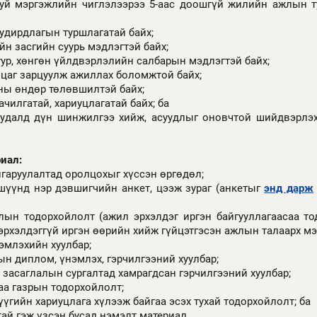
уй мэргэжлийн чиглэлээрээ 5-аас доошгүй жилийн ажлын т
удирдлагын туршлагатай байх;
йн засгийн суурь мэдлэгтэй байх;
ур, хөнгөн үйлдвэрлэлийн салбарын мэдлэгтэй байх;
 цаг зарцуулж ажиллах боломжтой байх;
уны өндөр төлөвшилтэй байх;
чилгатай, хариуцлагатай байх; ба
уудалд дүн шинжилгээ хийж, асуудлыг оновчтой шийдвэрлэх
иал:
гаруулалтад оролцохыг хүссэн өргөдөл;
шүүнд нэр дэвшигчийн анкет, цээж зураг (анкетыг
энд дарж
ын тодорхойлолт (ажил эрхэлдэг иргэн байгууллагаасаа то
 эрхэлдэггүй иргэн өөрийн хийж гүйцэтгэсэн ажлын талаарх мэ
эмлэхийн хуулбар;
н диплом, үнэмлэх, гэрчилгээний хуулбар;
засаглалын сургалтад хамрагдсан гэрчилгээний хуулбар;
аа газрын тодорхойлолт;
үүгийн хариуцлага хүлээж байгаа эсэх тухай тодорхойлолт; ба
ай гэж үзсэн бусад нэмэлт материал