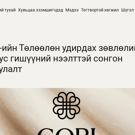
ий тухай
Хувьцаа эзэмшигчдэд
Мэдээ
Тогтвортой хөгжил
Шүгэл 
-ийн Төлөөлөн удирдах зөвлөли
ус гишүүний нээлттэй сонгон
улалт