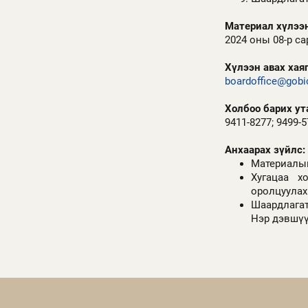
Материал хүлээн
2024 оны 08-р с
Хүлээн авах хаяг
boardoffice@gob
Холбоо барих ут
9411-8277; 9499-
Анхаарах зүйлс:
Материалыг
Хугацаа х
оролцуула
Шаардлага
Нэр дэвшүү