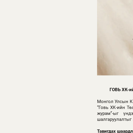
ГОВЬ ХК-и
Монгол Улсын Ко
“Говь ХК-ийн Тө
журам”-ыг үнд
шалгаруулалтыг 
Тавигдах шаардл