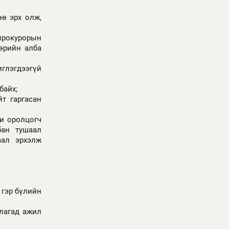
ө эрх олж,
 прокурорын
төрийн алба
иглэгдээгүй
байх;
т гаргасан
и оролцогч
бан тушаал
аал эрхэлж
 гэр бүлийн
лагад ажил