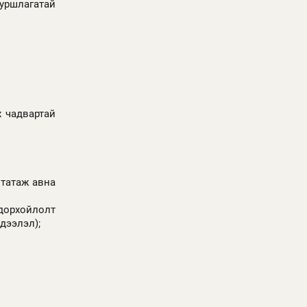
уршлагатай
 чадвартай
татаж авна
дорхойлолт
дээлэл);