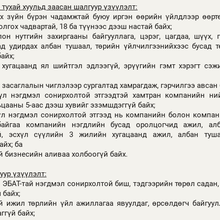
тухай хуульд заасан шалгуур үзүүлэлт:
х зүйн бүрэн чадамжтай буюу иргэн өөрийн үйлдлээр өөртө
олгох чадвартай, 18 ба түүнээс дээш настай байх;
он нутгийн захиргааны байгууллага, цэрэг, цагдаа, шүүх,
ад удирдах албан тушаал, төрийн үйлчилгээнийхээс бусад 
айх;
 хугацаанд ял шийтгэл эдлээгүй, эрүүгийн гэмт хэрэгт сэж
засаглалын чиглэлээр сургалтад хамрагдаж, гэрчилгээ авсан 
хүл нэгдмэл сонирхолтой этгээдтэй хамтран компанийн ний
ьцааны 5-аас дээш хувийг эзэмшдэггүй байх;
үл нэгдмэл сонирхолтой этгээд нь компанийн болон компан
айгаа компанийн нэгдлийн бусад оролцогчид ажил, ал
үй, эсхүл сүүлийн 3 жилийн хугацаанд ажил, албан туш
айх; ба
 бизнесийн аливаа холбоогүй байх.
уур үзүүлэлт:
ЭБАТ-тай нэгдмэл сонирхолтой биш, тэдгээрийн төрөл садан,
 байх;
 ижил төрлийн үйл ажиллагаа явуулдаг, өрсөлдөгч байгуул
ггүй байх;