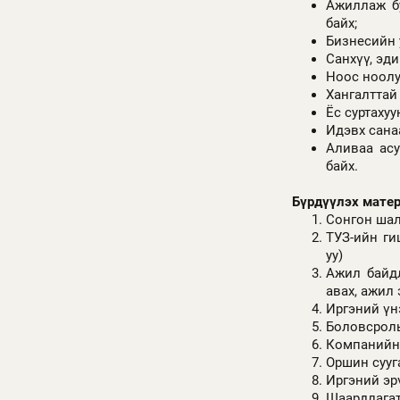
Ажиллаж б
байх;
Бизнесийн 
Санхүү, эди
Ноос ноолу
Хангалттай
Ёс суртаху
Идэвх санаа
Аливаа ас
байх.
Бүрдүүлэх матер
Сонгон шал
ТУЗ-ийн ги
уу)
Ажил байдл
авах, ажил
Иргэний үн
Боловсролы
Компанийн 
Оршин сууг
Иргэний эр
Шаардлагат