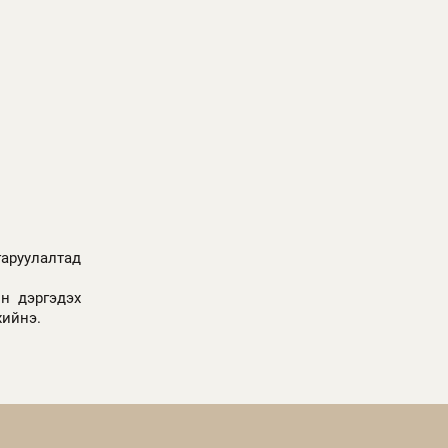
аруулалтад
н дэргэдэх
 хийнэ.