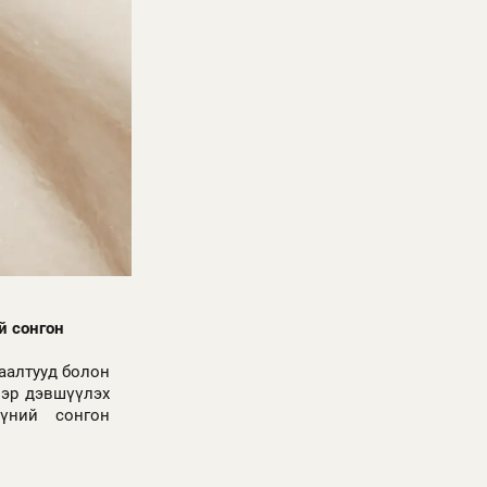
й сонгон
заалтууд болон
нэр дэвшүүлэх
үний сонгон