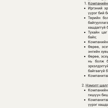
Компанийн 
Иргэний эр
үүрэг бий б
Төрийн бол
байгууллаг
хашдаггүй б
Тухайн цаг
байх;
Компанийн 
Өөрөө, эс
энгийн хув
Өөрөө, эсх
нь болж б
эрхэлдэгг
байгаагүй б
Компанитай
2.
Нэмэлт шалг
Компанийн 
гишүүн биш
Компанитай
үүрэг хашда