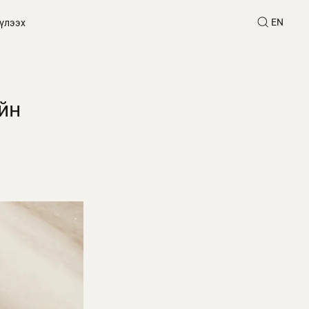
EN
үлээх
йн