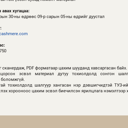
 авах хугацаа:
арын 30-ны өдрөөс 09-р сарын 05-ны өдрийг дуустал
:
icashmere.com
ас:
5750
 сканердаж, PDF форматаар цахим шууданд хавсаргасан байх.
оцорсон эсвэл материал дутуу тохиолдолд сонгон шалг
х боломжгүй.
тай тохиолдолд шалгуур хангасан нэр дэвшигчидтэй ТУЗ-ий
лэх хорооноос цахим эсвэл биечилсэн ярилцлага нэмэлтээр