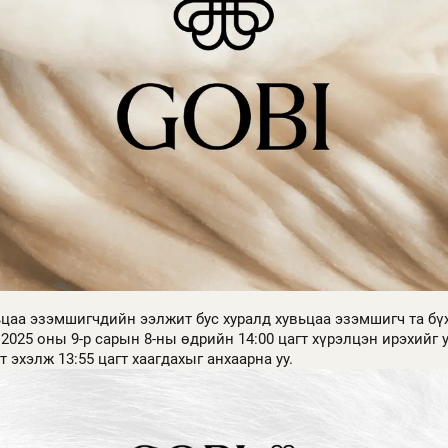
ьцаа эзэмшигчдийн ээлжит бус хуралд хувьцаа эзэмшигч та бүх
2025 оны 9-р сарын 8-ны өдрийн 14:00 цагт хүрэлцэн ирэхийг 
гт эхэлж 13:55 цагт хаагдахыг анхаарна уу.