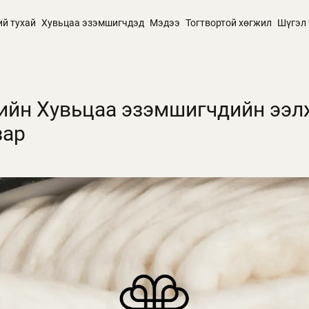
ий тухай
Хувьцаа эзэмшигчдэд
Мэдээ
Тогтвортой хөгжил
Шүгэл 
-ийн Хувьцаа эзэмшигчдийн ээл
зар