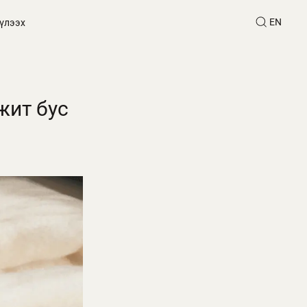
EN
үлээх
жит бус