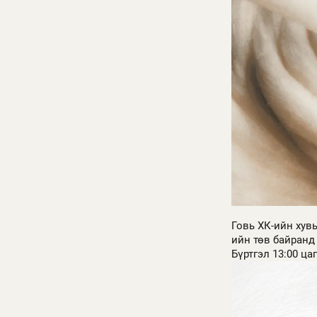
Говь ХК-ийн хув
ийн төв байранд 
Бүртгэл 13:00 ца