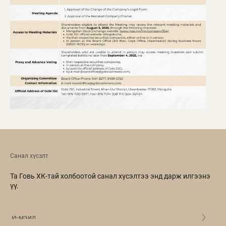
Санал хүсэлт
Та Говь ХК-тай холбоотой санал хүсэлтээ энд дарж илгээнэ
үү.