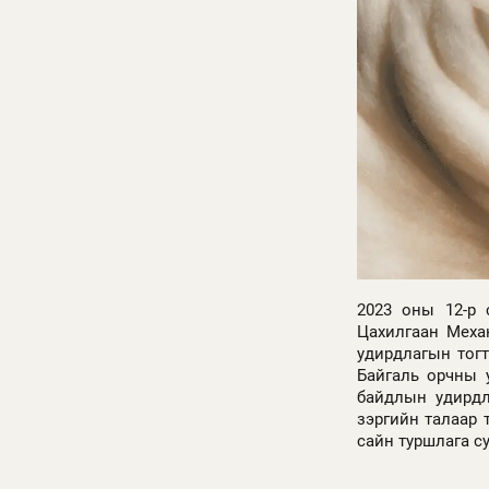
2023 оны 12-р 
Цахилгаан Меха
удирдлагын тогт
Байгаль орчны 
байдлын удирдл
зэргийн талаар 
сайн туршлага с