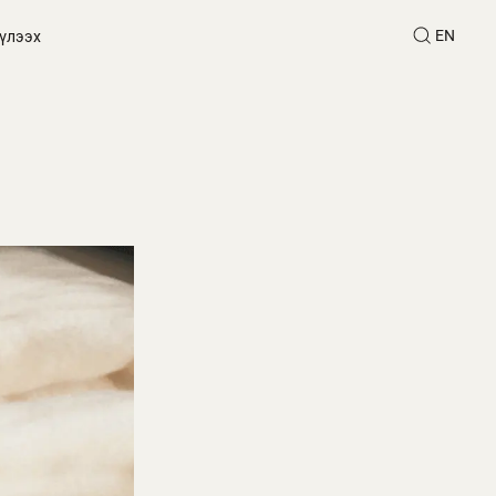
EN
үлээх