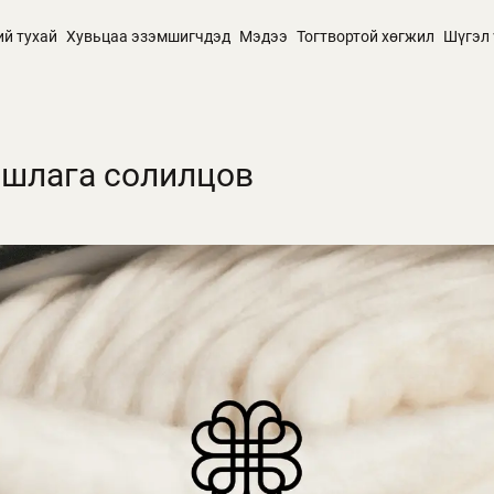
ий тухай
Хувьцаа эзэмшигчдэд
Мэдээ
Тогтвортой хөгжил
Шүгэл 
ршлага солилцов