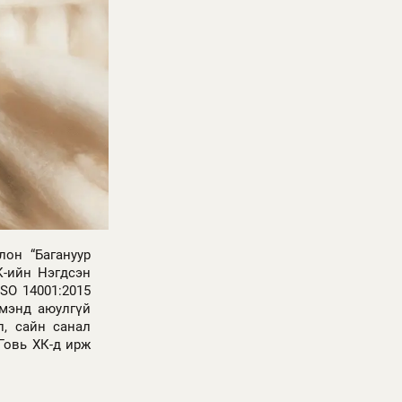
лон “Багануур
К-ийн Нэгдсэн
SO 14001:2015
 мэнд аюулгүй
л, сайн санал
Говь ХК-д ирж