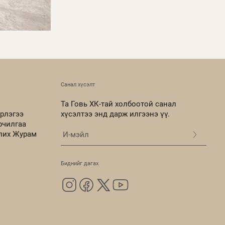
Санал хүсэлт
Та Говь ХК-тай холбоотой санал
рлэгээ
хүсэлтээ энд дарж илгээнэ үү.
рчилгаа
олих Журам
Биднийг дагах