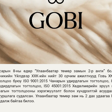
сарын 8-ны өдөр “Улаанбаатар төмөр замын 2-р анги” бо
никийн Үйлдвэр ХХК-ийн нийт 30 орчим ажилтнууд Говь Х
олцоо буюу ISO 9001:2015 Чанарын удирдлагын тогтолцоо, I
удирдлагын тогтолцоо, ISO 45001:2015 Хөдөлмөрийн эрүүл
агын тогтолцооны хэрэгжүүлэлт болон хүндрэлтэй асууда
туршлага судалсан. Улаанбаатар төмөр зам нь 2 дах удаагаа 
удалж байгаа билээ.