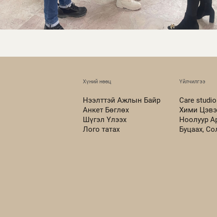
Хүний нөөц
Үйлчилгээ
Нээлттэй Ажлын Байр
Care studio
Анкет Бөглөх
Хими Цэвэ
Шүгэл Үлээх
Ноолуур А
Лого татах
Буцаах, С