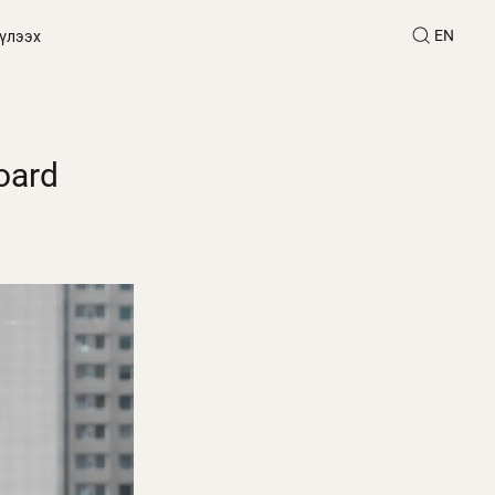
EN
үлээх
oard