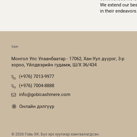
We extend our bes
in their endeavors
Хаяг
Монгол Улс Улаанбаатар - 17062, Хан-Уул дүүрэг, 3-р
хороо, Үйлдвэрийн гудамж, Ш/Х 36/434
(+976) 7013-9977
(+976) 7004-8888
info@gobicashmere.com
Онлайн дэлгүүр
©
2026
Говь ХК. Бүх эрх хуулиар хамгаалагдсан.