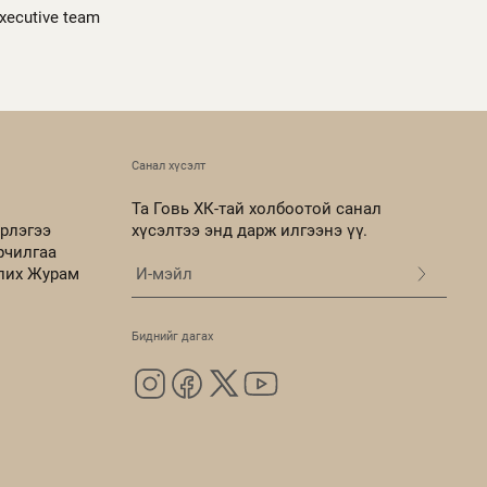
executive team
Санал хүсэлт
Та Говь ХК-тай холбоотой санал
рлэгээ
хүсэлтээ энд дарж илгээнэ үү.
рчилгаа
олих Журам
Биднийг дагах