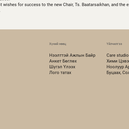
t wishes for success to the new Chair, Ts. Baatarsaikhan, and the 
.
Хүний нөөц
Үйлчилгээ
Нээлттэй Ажлын Байр
Care studio
Анкет Бөглөх
Хими Цэвэ
Шүгэл Үлээх
Ноолуур А
Лого татах
Буцаах, С