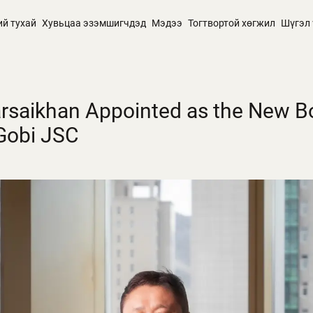
ий тухай
Хувьцаа эзэмшигчдэд
Мэдээ
Тогтвортой хөгжил
Шүгэл 
arsaikhan Appointed as the New B
 Gobi JSC