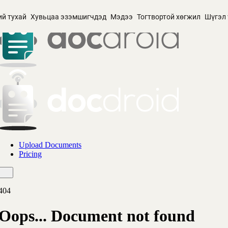
ий тухай
Хувьцаа эзэмшигчдэд
Мэдээ
Тогтвортой хөгжил
Шүгэл 