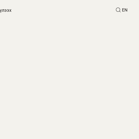
EN
үлээх