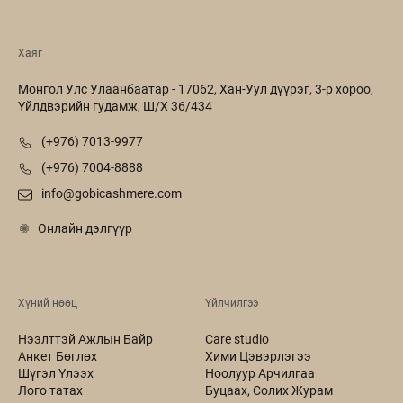
Хаяг
Монгол Улс Улаанбаатар - 17062, Хан-Уул дүүрэг, 3-р хороо,
Үйлдвэрийн гудамж, Ш/Х 36/434
(+976) 7013-9977
(+976) 7004-8888
info@gobicashmere.com
Онлайн дэлгүүр
Хүний нөөц
Үйлчилгээ
Нээлттэй Ажлын Байр
Care studio
Анкет Бөглөх
Хими Цэвэрлэгээ
Шүгэл Үлээх
Ноолуур Арчилгаа
Лого татах
Буцаах, Солих Журам