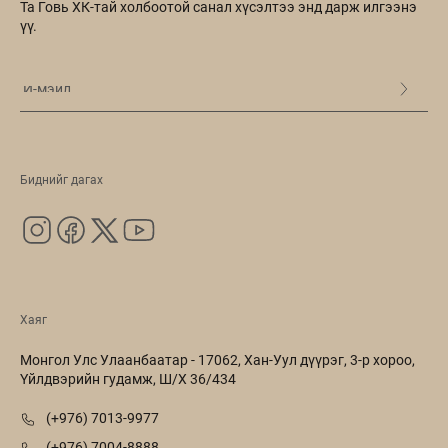
Та Говь ХК-тай холбоотой санал хүсэлтээ энд дарж илгээнэ
үү.
Биднийг дагах
Хаяг
Монгол Улс Улаанбаатар - 17062, Хан-Уул дүүрэг, 3-р хороо,
Үйлдвэрийн гудамж, Ш/Х 36/434
(+976) 7013-9977
(+976) 7004-8888