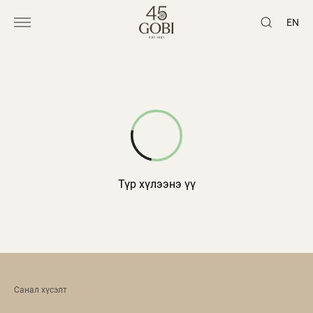
EN
Түр хүлээнэ үү
Санал хүсэлт