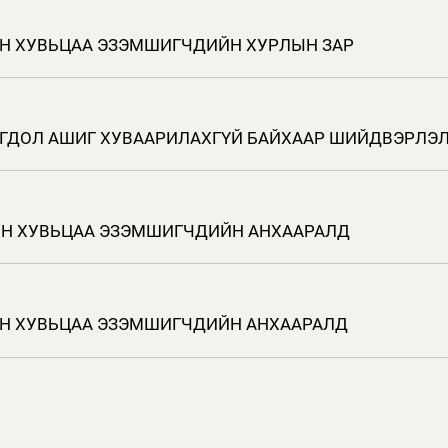
ИЙН ХУВЬЦАА ЭЗЭМШИГЧДИЙН ХУРЛЫН ЗАР
НОГДОЛ АШИГ ХУВААРИЛАХГҮЙ БАЙХААР ШИЙДВЭРЛЭЛ
ИЙН ХУВЬЦАА ЭЗЭМШИГЧДИЙН АНХААРАЛД
ИЙН ХУВЬЦАА ЭЗЭМШИГЧДИЙН АНХААРАЛД