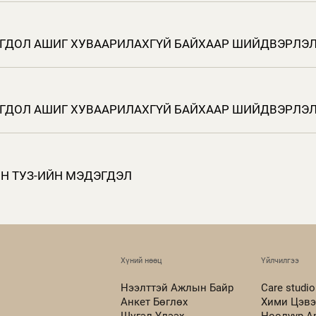
НОГДОЛ АШИГ ХУВААРИЛАХГҮЙ БАЙХААР ШИЙДВЭРЛЭЛ
НОГДОЛ АШИГ ХУВААРИЛАХГҮЙ БАЙХААР ШИЙДВЭРЛЭЛ
ИЙН ТУЗ-ИЙН МЭДЭГДЭЛ
Хүний нөөц
Үйлчилгээ
Нээлттэй Ажлын Байр
Care studio
Анкет Бөглөх
Хими Цэвэ