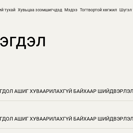
ий тухай
Хувьцаа эзэмшигчдэд
Мэдээ
Тогтвортой хөгжил
Шүгэл 
эгдэл
НОГДОЛ АШИГ ХУВААРИЛАХГҮЙ БАЙХААР ШИЙДВЭРЛЭЛ
НОГДОЛ АШИГ ХУВААРИЛАХГҮЙ БАЙХААР ШИЙДВЭРЛЭЛ