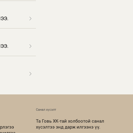
ЭЭ.
ЭЭ.
Санал хүсэлт
Та Говь ХК-тай холбоотой санал
рлэгээ
хүсэлтээ энд дарж илгээнэ үү.