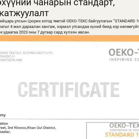
эхүүний чанарын стандарт,
катжуулалт
йцарь улсын Цюрих хотод төвтэй OEKO-TEКС байгуулагын “STANDARD 10
гыг 4 жил дараалан хангаж, ээрмэл утсандаа хүний биед хор нөлөөгүй
эх удаагаа 2023 оны 7 дугаар сард хүлээн авсан.