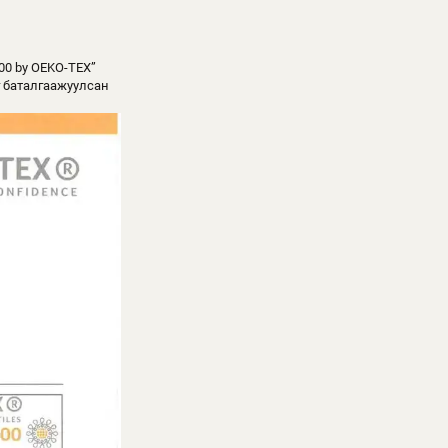
0 by OEKO-TEX”
г баталгаажуулсан