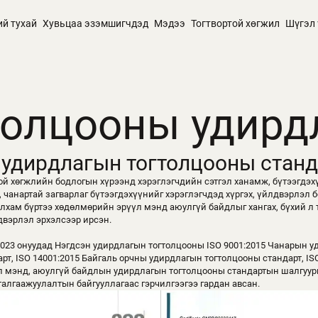
ий тухай
Хувьцаа эзэмшигчдэд
Мэдээ
Тогтвортой хөгжил
Шүгэл 
толцооны удирд
 удирдлагын тогтолцооны стан
той хөгжлийн бодлогын хүрээнд хэрэглэгчдийн сэтгэл ханамж, бүтээгдэ
, чанартай загварлаг бүтээгдэхүүнийг хэрэглэгчдэд хүргэх, үйлдвэрлэл
хам бүртээ хөдөлмөрийн эрүүл мэнд аюулгүй байдлыг хангах, бүхий л 
двэрлэл эрхэлсээр ирсэн.
2023 онуудад Нэгдсэн удирдлагын тогтолцооны ISO 9001:2015 Чанарын 
рт, ISO 14001:2015 Байгаль орчны удирдлагын тогтолцооны стандарт, IS
 мэнд, аюулгүй байдлын удирдлагын тогтолцооны стандартын шалгуур
талгаажуулалтын байгууллагаас гэрчилгээгээ гардан авсан.