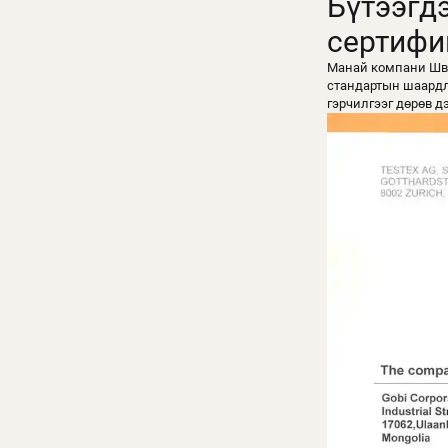
Бүтээгд
сертифи
Манай компани Шве
стандартын шаардла
гэрчилгээг дөрөв д