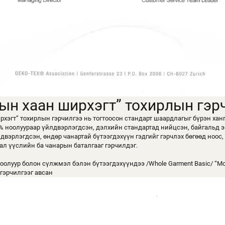
ын хаан ширхэгт” тохирлын гэр
хэгт” тохирлын гэрчилгээ нь тогтоосон стандарт шаардлагыг бүрэн хан
% ноолуураар үйлдвэрлэгдсэн, дэлхийн стандартад нийцсэн, байгальд 
вэрлэгдсэн, өндөр чанартай бүтээгдэхүүн гэдгийг гэрчлэх бөгөөд ноос,
ал үүслийн ба чанарын баталгааг гэрчилдэг.
оолуур болон сүлжмэл бэлэн бүтээгдэхүүндээ /Whole Garment Basic/ “М
гэрчилгээг авсан