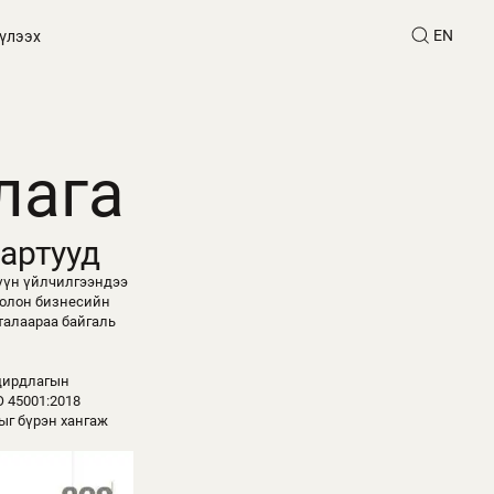
EN
үлээх
лага
дартууд
хүүн үйлчилгээндээ
 болон бизнесийн
талаараа байгаль
удирдлагын
O 45001:2018
ыг бүрэн хангаж