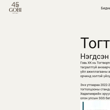
Бидн
Тог
Нэгдсэн
Говь ХК нь Тогтвор
тасралтгүй анхаарч
үйл ажиллагааны ал
орчинд ээлтэй үйл
Энэ утгаараа 2022-
тогтолцооны станда
Хөдөлмөрийн эрүүл
олон улсын SGS ба