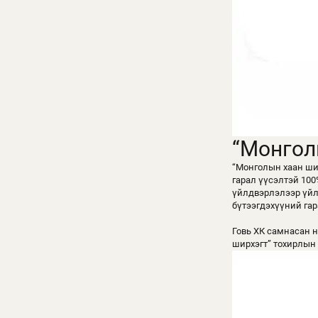
“Монгол
“Монголын хаан шир
гарал үүсэлтэй 100
үйлдвэрлэлээр үйлд
бүтээгдэхүүний гар
Говь ХК самнасан н
ширхэгт” тохирлын 