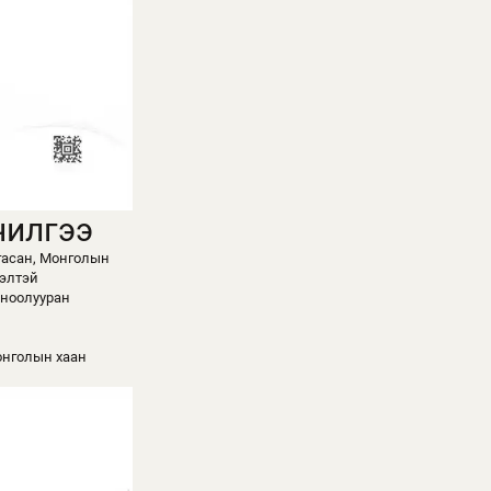
чилгээ
гасан, Монголын
ээлтэй
 ноолууран
онголын хаан