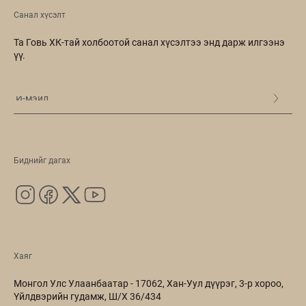
Санал хүсэлт
Та Говь ХК-тай холбоотой санал хүсэлтээ энд дарж илгээнэ
үү.
Биднийг дагах
Хаяг
Монгол Улс Улаанбаатар - 17062, Хан-Уул дүүрэг, 3-р хороо,
Үйлдвэрийн гудамж, Ш/Х 36/434