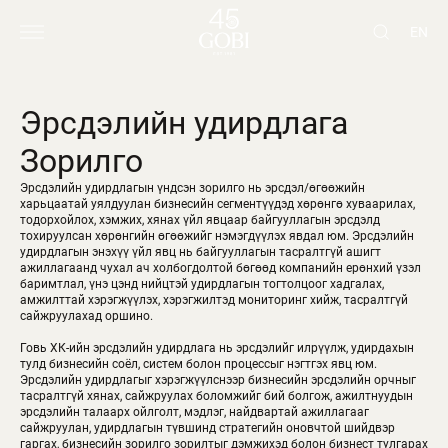
EN
Эрсдэлийн удирдлага
Зорилго
Эрсдэлийн удирдлагын үндсэн зорилго нь эрсдэл/өгөөжийн
харьцаатай уялдуулан бизнесийн сегментүүдэд хөрөнгө хуваарилах,
тодорхойлох, хэмжих, хянах үйл явцаар байгууллагын эрсдэлд
тохируулсан хөрөнгийн өгөөжийг нэмэгдүүлэх явдал юм. Эрсдэлийн
удирдлагын энэхүү үйл явц нь байгууллагын тасралтгүй ашигт
ажиллагаанд чухал ач холбогдолтой бөгөөд компанийн ерөнхий үзэл
баримтлал, үнэ цэнд нийцтэй удирдлагын тогтолцоог хадгалах,
амжилттай хэрэгжүүлэх, хэрэгжилтэд мониторинг хийж, тасралтгүй
сайжруулахад оршино.
Говь ХК-ийн эрсдэлийн удирдлага нь эрсдэлийг илрүүлж, удирдахын
тулд бизнесийн соёл, систем болон процессыг нэгтгэх явц юм.
Эрсдэлийн удирдлагыг хэрэгжүүлснээр бизнесийн эрсдэлийн орчныг
тасралтгүй хянах, сайжруулах боломжийг бий болгож, ажилтнуудын
эрсдэлийн талаарх ойлголт, мэдлэг, найдвартай ажиллагааг
сайжруулан, удирдлагын түвшинд стратегийн оновчтой шийдвэр
гаргах, бизнесийн зорилго зорилтыг дэмжихэд болон бизнест тулгарах