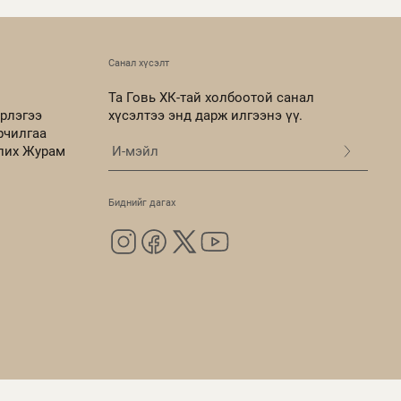
Санал хүсэлт
Та Говь ХК-тай холбоотой санал
рлэгээ
хүсэлтээ энд дарж илгээнэ үү.
рчилгаа
олих Журам
Биднийг дагах