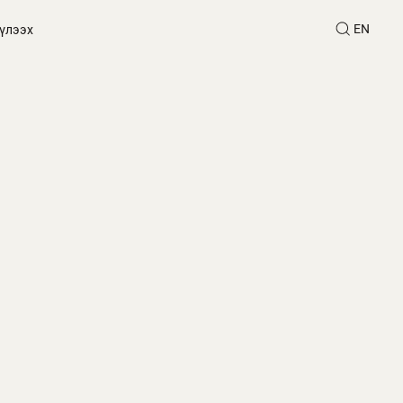
EN
үлээх