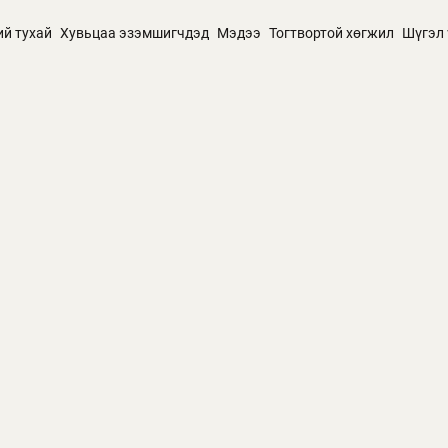
ий тухай
Хувьцаа эзэмшигчдэд
Мэдээ
Тогтвортой хөгжил
Шүгэл 