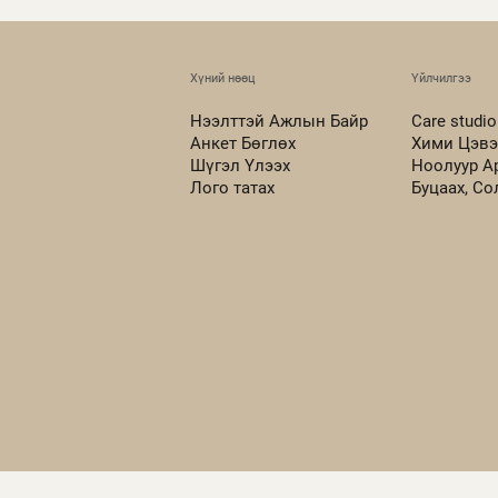
Хүний нөөц
Үйлчилгээ
Нээлттэй Ажлын Байр
Care studio
Анкет Бөглөх
Хими Цэвэ
Шүгэл Үлээх
Ноолуур А
Лого татах
Буцаах, С