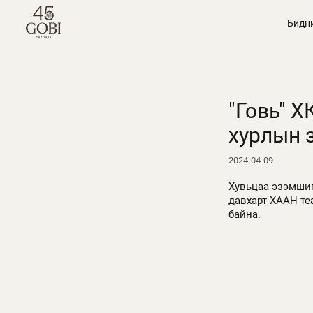
Бидн
"Говь" 
хурлын 
2024-04-09
Хувьцаа эзэмшиг
давхарт ХААН теа
байна.