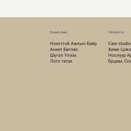
Хүний нөөц
Үйлчилгээ
Нээлттэй Ажлын Байр
Care studio
Анкет Бөглөх
Хими Цэвэ
Шүгэл Үлээх
Ноолуур А
Лого татах
Буцаах, С