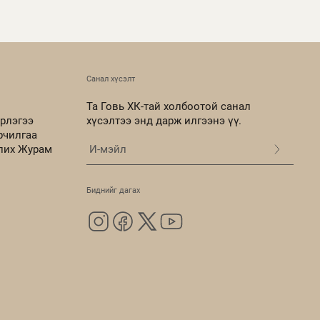
Санал хүсэлт
Та Говь ХК-тай холбоотой санал
рлэгээ
хүсэлтээ энд дарж илгээнэ үү.
рчилгаа
олих Журам
Биднийг дагах