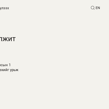
EN
үлээх
элжит
исын 1
эхийг урьж