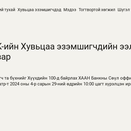
ий тухай
Хувьцаа эзэмшигчдэд
Мэдээ
Тогтвортой хөгжил
Шүгэл 
ХК-ийн Хувьцаа эзэмшигчдийн э
зар
ч та бүхнийг Хүүхдийн 100-д байрлах ХААН Банкны Сөүл офф
тр-т 2024 оны 4-р сарын 29-ний өдрийн 10:00 цагт хүрэлцэн ир