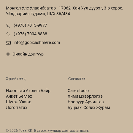
Монгол Улс Улаанбаатар - 17062, Хан-Уул дүүрэг, 3-р хороо,
Үйлдвэрийн гудамж, Ш/Х 36/434
(+976) 7013-9977
(+976) 7004-8888
info@gobicashmere.com
Онлайн дэлгүүр
Хүний нөөц
Үйлчилгээ
Нээлттэй Ажлын Байр
Care studio
Анкет Бөглөх
Хими Цэвэрлэгээ
Шүгэл Үлээх
Ноолуур Арчилгаа
Лого татах
Буцаах, Солих Журам
©
2026
Говь ХК. Бүх эрх хуулиар хамгаалагдсан.