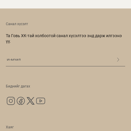
Санал хүсэлт
Та Говь ХК-тай холбоотой санал хүсэлтээ энд дарж илгээнэ
үү.
Биднийг дагах
Хаяг