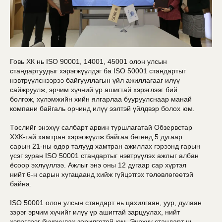
Говь ХК нь ISO 90001, 14001, 45001 олон улсын
стандартуудыг хэрэгжүүлдэг ба ISO 50001 стандартыг
нэвтрүүлснээрээ байгууллагын үйл ажиллагааг илүү
сайжруулж, эрчим хүчний үр ашигтай хэрэглээг бий
болгож, хүлэмжийн хийн ялгарлаа бууруулснаар манай
компани байгаль орчинд илүү ээлтэй үйлдвэр болох юм.
Төслийг энэхүү салбарт арвин туршлагатай Обзервстар
ХХК-тай хамтран хэрэгжүүлж байгаа бөгөөд 5 дугаар
сарын 21-ны өдөр талууд хамтран ажиллах гэрээнд гарын
үсэг зуран ISO 50001 стандартыг нэвтрүүлэх ажлыг албан
ёсоор эхлүүллээ. Ажлыг энэ оны 12 дугаар сар хүртэл
нийт 6-н сарын хугацаанд хийж гүйцэтгэх төлөвлөгөөтэй
байна.
ISO 50001 олон улсын стандарт нь цахилгаан, уур, дулаан
зэрэг эрчим хүчийг илүү үр ашигтай зарцуулах, нийт
хэрэглээг бууруулах зорилготой юм. Энэхүү стандарт нь