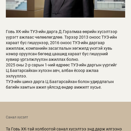
Говь ХК-ийн ТУЗ-ийн дарга Д.Гэрэлмаа өөрийн хүсэлтээр
үүрэгт ажлаас чөлөөлөгдлөө. Тэрээр 2013 оноос ТУЗ-ийн
хараат бус гишүүнээр, 2016 оноос ТУЗ-ийн даргаар
ажиллаж, компанийн засаглалын хөгжилд үнэтэй хувь
нэмэр оруулсан бөгөөд цаашид хараат бус гишүүний
хувиар үргэлжлүүлэн ажиллах болно.
2025 оны 2-р сарын 1-ний өдрөөс ТУЗ-ийн даргын үүргийг
Ц.Баатарсайхан хүлээн авч, албан ёсоор ажлаа
эхлүүллээ.
ТУЗ-ийн шинэ дарга Ц.Баатарсайхан болон удирдлагын
багийн хамтын ажил үйлсэд өндөр амжилт хүсье.
Санал хүсэлт
Та Говь ХК-тай холбоотой санал хүсэлтээ энд дарж илгээнэ