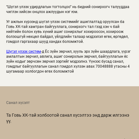
“Шүгэл үлээх удирдлагын тогтолцоо” нь бидний сонирхогч талууддаа
чиглэн хийсэн онцлох ажлуудын нэг юм.
Уг ажлын хүрээнд шүгэл үлээх системийг ашиглалтад оруулсан ба
Говь ХК-тай хамтран байгууллага, сонирхогч тал гээд хэн ч бай
нийтийн болон хувь хүний ашиг сонирхлыг хохироосон, хохироож
болзошгүй нөхцөл байдал, үйлдлийн талаар мэдээлэл өгөх, өргөдөл,
гомдол гаргахаар шууд хандах боломжтой.
Шүгэл үлээх систем
-д Ёс зүйн зөрчил, хууль эрх зүйн шаардлага, үүрэг
амлалтын зөрчил, авлига, ашиг сонирхлын зөрчил, байгууллагын ёс
зүйн кодыг зөрчсөн зөрчил зэргийг мэдээлнэ. Үүнээс бусад санал,
гомдлыг байгууллагын санал гомдол хүлээн авах 70048888 утасны 4
шугамаар холбогдон өгөх боломжтой
Санал хүсэлт
Та Говь ХК-тай холбоотой санал хүсэлтээ энд дарж илгээнэ
үү.