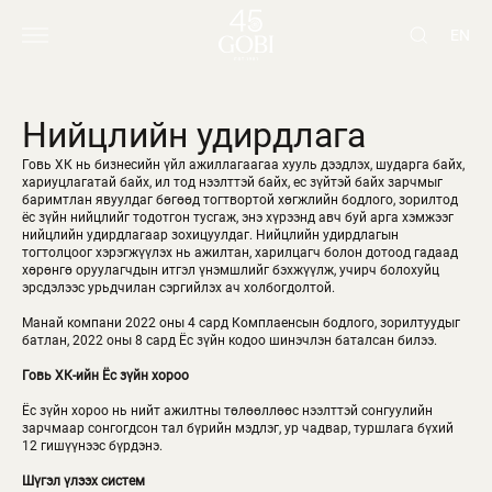
EN
Нийцлийн удирдлага
Говь ХК нь бизнесийн үйл ажиллагаагаа хууль дээдлэх, шударга байх,
хариуцлагатай байх, ил тод нээлттэй байх, ес зүйтэй байх зарчмыг
баримтлан явуулдаг бөгөөд тогтвортой хөгжлийн бодлого, зорилтод
ёс зүйн нийцлийг тодотгон тусгаж, энэ хүрээнд авч буй арга хэмжээг
нийцлийн удирдлагаар зохицуулдаг. Нийцлийн удирдлагын
тогтолцоог хэрэгжүүлэх нь ажилтан, харилцагч болон дотоод гадаад
хөрөнгө оруулагчдын итгэл үнэмшлийг бэхжүүлж, учирч болохуйц
эрсдэлээс урьдчилан сэргийлэх ач холбогдолтой.
Манай компани 2022 оны 4 сард Комплаенсын бодлого, зорилтуудыг
батлан, 2022 оны 8 сард Ёс зүйн кодоо шинэчлэн баталсан билээ.
Говь ХК-ийн Ёс зүйн хороо
Ёс зүйн хороо нь нийт ажилтны төлөөллөөс нээлттэй сонгуулийн
зарчмаар сонгогдсон тал бүрийн мэдлэг, ур чадвар, туршлага бүхий
12 гишүүнээс бүрдэнэ.
Шүгэл үлээх систем