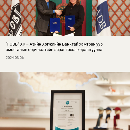
“ГОВЬ” ХК – Азийн Хөгжлийн Банктай хамтран уур
амьсгалын өөрчлөлтийн эсрэг төсөл хэрэгжүүлнэ
2024-03-06