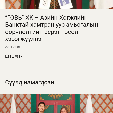
“ГОВЬ” ХК – Азийн Хөгжлийн
Банктай хамтран уур амьсгалын
өөрчлөлтийн эсрэг төсөл
хэрэгжүүлнэ
2024-03-06
Цааш үзэх
Сүүлд нэмэгдсэн