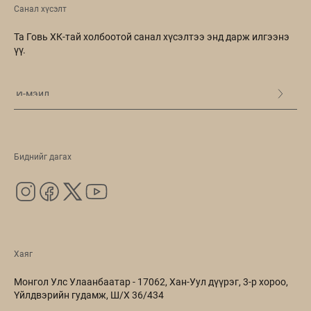
Санал хүсэлт
Та Говь ХК-тай холбоотой санал хүсэлтээ энд дарж илгээнэ
үү.
Биднийг дагах
Хаяг
Монгол Улс Улаанбаатар - 17062, Хан-Уул дүүрэг, 3-р хороо,
Үйлдвэрийн гудамж, Ш/Х 36/434