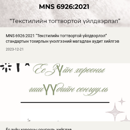
MNS 6926:2021 “Текстилийн тогтвортой үйлдвэрлэл”
стандартын тохирлын үнэлгээний магадлан аудит хийлгэв
2023-12-21
Ёс зүйн хорооны сонгууль хийгдэв