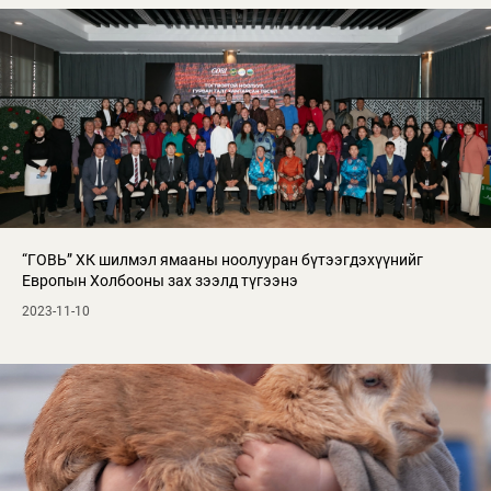
“ГОВЬ” ХК шилмэл ямааны ноолууран бүтээгдэхүүнийг
Европын Холбооны зах зээлд түгээнэ
2023-11-10