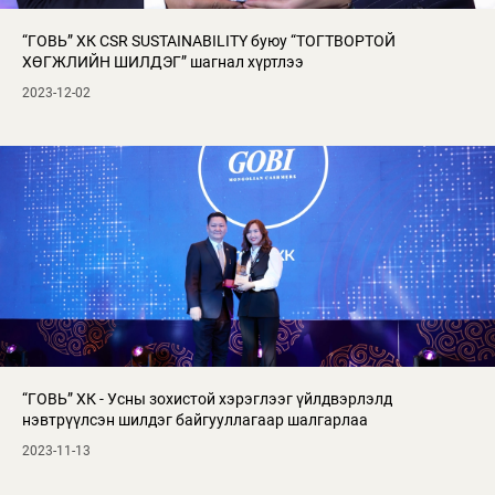
“ГОВЬ” ХК CSR SUSTAINABILITY буюу “ТОГТВОРТОЙ
ХӨГЖЛИЙН ШИЛДЭГ” шагнал хүртлээ
2023-12-02
“ГОВЬ” ХК - Усны зохистой хэрэглээг үйлдвэрлэлд
нэвтрүүлсэн шилдэг байгууллагаар шалгарлаа
2023-11-13