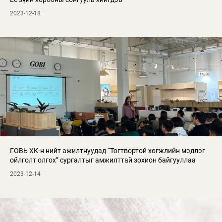
2023-12-18
ГОВЬ ХК-н нийт ажилтнуудад “Тогтвортой хөгжлийн мэдлэг
ойлголт олгох” сургалтыг амжилттай зохион байгууллаа
2023-12-14